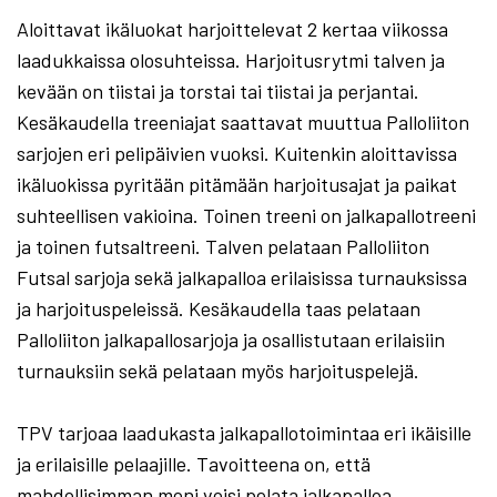
Aloittavat ikäluokat harjoittelevat 2 kertaa viikossa
laadukkaissa olosuhteissa. Harjoitusrytmi talven ja
kevään on tiistai ja torstai tai tiistai ja perjantai.
Kesäkaudella treeniajat saattavat muuttua Palloliiton
sarjojen eri pelipäivien vuoksi. Kuitenkin aloittavissa
ikäluokissa pyritään pitämään harjoitusajat ja paikat
suhteellisen vakioina. Toinen treeni on jalkapallotreeni
ja toinen futsaltreeni. Talven pelataan Palloliiton
Futsal sarjoja sekä jalkapalloa erilaisissa turnauksissa
ja harjoituspeleissä. Kesäkaudella taas pelataan
Palloliiton jalkapallosarjoja ja osallistutaan erilaisiin
turnauksiin sekä pelataan myös harjoituspelejä.
TPV tarjoaa laadukasta jalkapallotoimintaa eri ikäisille
ja erilaisille pelaajille. Tavoitteena on, että
mahdollisimman moni voisi pelata jalkapalloa