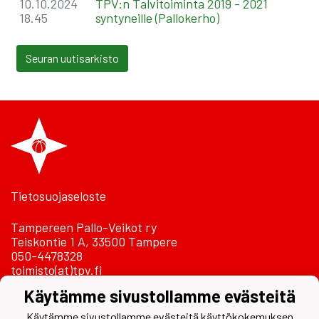
10.10.2024
TPV:n Talvitoiminta 2019 - 2021
18.45
syntyneille (Pallokerho)
Seuran uutisarkisto
Tietosuojaseloste
Tampereen Pallo-Veikot ry
Teiskontie 1 A, 33500 Tampere
050-4478328
toimisto(at)tpv.fi
Käytämme sivustollamme evästeitä
Laskutustiedot
Käytämme sivustollamme evästeitä käyttökokemuksen