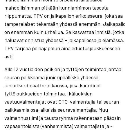
mahdollisimman pitkään kunnianhimon tasosta
riippumatta. TPV on jalkapallon erikoisseura, joka saa
tamperelaiset tekemään yhdessä enemmän. Jalkapallo
on enemmän kuin urheilua. Se kasvattaa ihmisiä, jotka
haluavat onnistua yhdessä – jalkapallossa ja elämässä.
TPV tarjoaa pelaajapolun aina edustusjoukkueeseen
asti
.
Alle 12 vuotiaiden poikien ja tyttöjen toimintaa johtaa
seuran palkkaama junioripäällikkö yhdessä
juniorikordinaattorin kanssa, joka koordinoi
tyttöjoukkueiden toimintaa. Ikäluokkien
vastuuvalmentajat ovat OTO-valmentajia tai seuran
palkkaamia osa-aikaisia seuravalmentajia. Muu
valmennustiimi ja taustaryhmä rakennetaan pääosin
vapaaehtoisista (vanhemmista) valmentajista ja -