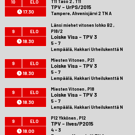
T11 Taso 2 , T11
10
ELO
TPV
–
UrPS/2015
17.30
Tampere, Ahvenisjärvi 2 TN A
Länsi miehet vitonen lohko B2 ,
P18/2
9
ELO
Loiske Visa
–
TPV 3
18.30
5 - 7
Lempäälä, Hakkari Urheilukenttä N
Miesten Vitonen , P21
9
ELO
Loiske Visa
–
TPV 3
5 - 7
18.30
Lempäälä, Hakkari Urheilukenttä N
Miesten Vitonen , P18
9
ELO
Loiske Visa
–
TPV 3
5 - 7
18.30
Lempäälä, Hakkari Urheilukenttä N
P12 Ykkönen , P12
9
ELO
TPV
–
Ilves/P2015
4 - 3
18.00