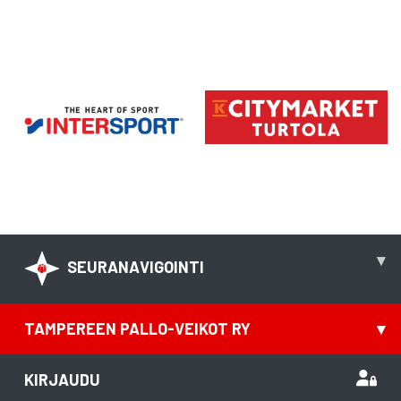
▾
SEURANAVIGOINTI
TAMPEREEN PALLO-VEIKOT RY
▾
KIRJAUDU