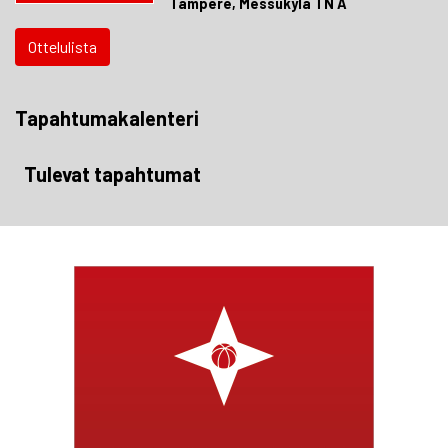
Tampere, Messukylä TN A
Ottelulista
Tapahtumakalenteri
Tulevat tapahtumat