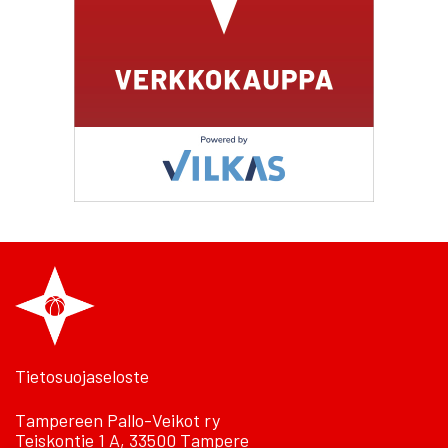
Tietosuojaseloste
Tampereen Pallo-Veikot ry
Teiskontie 1 A, 33500 Tampere