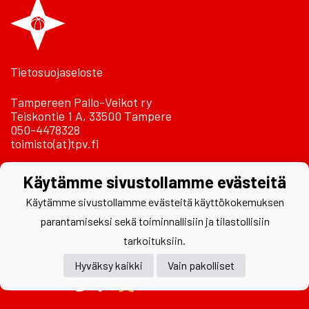
Tietosuojaseloste
Tampereen Pallo-Veikot ry
Teiskontie 1 A, 33500 Tampere
050-4478328
toimisto(at)tpv.fi
Laskutustiedot
Käytämme sivustollamme evästeitä
Käytämme sivustollamme evästeitä käyttökokemuksen
parantamiseksi sekä toiminnallisiin ja tilastollisiin
tarkoituksiin.
Hyväksy kaikki
Vain pakolliset
Powered by