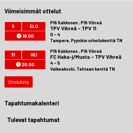
Viimeisimmät ottelut
P16 Kakkonen , P16 Vihreä
5
ELO
TPV Vihreä
–
TPV 11
0 - 4
19.00
Tampere, Pyynikin urheilukenttä TN
P16 Kakkonen , P16 Vihreä
31
HEI
FC Haka-j/Musta
–
TPV Vihreä
4 - 5
20.00
Valkeakoski, Tehtaan kenttä TN
Ottelulista
Tapahtumakalenteri
Tulevat tapahtumat