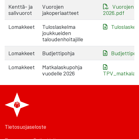
Kenttä- ja
Vuorojen
Vuorojen j
salivuorot
jakoperiaatteet
2026.pdf
Lomakkeet
Tuloslaskelma
Tuloslaskel
joukkueiden
taloudenhoitajille
Lomakkeet
Budjettipohja
Budjettipoh
Lomakkeet
Matkalaskupohja
vuodelle 2026
TPV_matkalask
Tietosuojaseloste