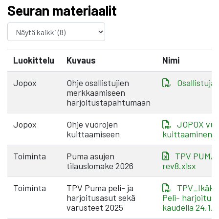
Seuran materiaalit
Luokittelu
Kuvaus
Nimi
Jopox
Ohje osallistujien
Osallistuja
merkkaamiseen
harjoitustapahtumaan
Jopox
Ohje vuorojen
JOPOX vuo
kuittaamiseen
kuittaaminen.
Toiminta
Puma asujen
TPV PUMA t
tilauslomake 2026
rev8.xlsx
Toiminta
TPV Puma peli- ja
TPV_Ikäka
harjoitusasut sekä
Peli- harjoitus
varusteet 2025
kaudella 24.1.