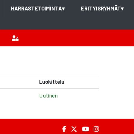
HARRASTETOIMINTA
▾
ERITYISRYHMÄT
▾
Luokittelu
Uutinen