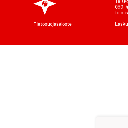
Teisk
050-4
toimis
Tietosuojaseloste
Lasku