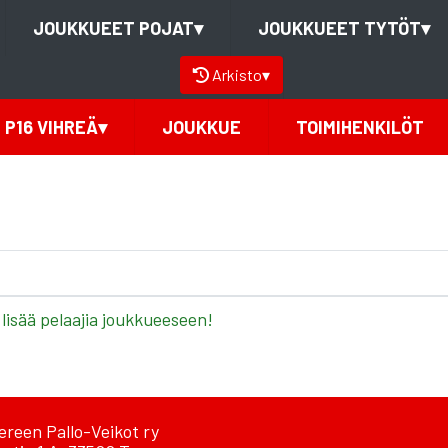
JOUKKUEET POJAT
▾
JOUKKUEET TYTÖT
▾
Arkisto
▾
P16 VIHREÄ
▾
JOUKKUE
TOIMIHENKILÖT
 lisää pelaajia joukkueeseen!
reen Pallo-Veikot ry