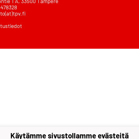
ontie 1 A, 33500 Tampere
478328
to(at)tpv.fi
tustiedot
Käytämme sivustollamme evästeitä