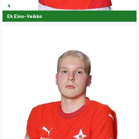
4
Ek Eino-Veikko