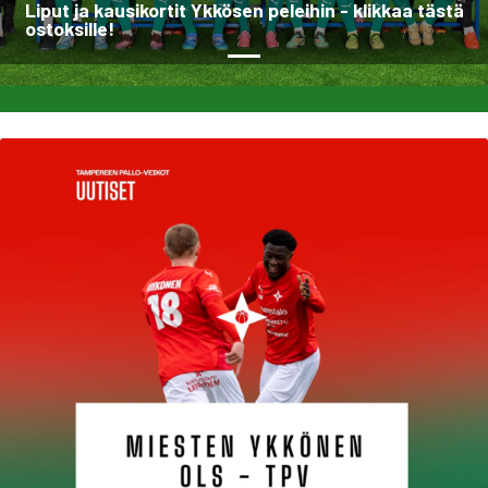
Liput ja kausikortit Ykkösen peleihin - klikkaa tästä
ostoksille!