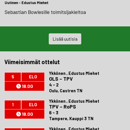
Uutinen
-
Edustus Miehet
Sebastian Bowlesille toimitsijakieltoa
Lisää uutisia
Viimeisimmät ottelut
Ykkönen , Edustus Miehet
5
ELO
OLS
–
TPV
4 - 2
18.00
Oulu, Castren TN
Ykkönen , Edustus Miehet
1
ELO
TPV
–
RoPS
6 - 3
18.00
Tampere, Kauppi 3 TN
Ykkönen , Edustus Miehet