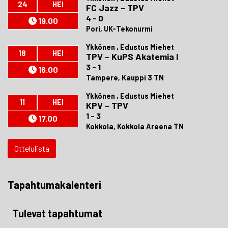
24
HEI
FC Jazz
–
TPV
4 - 0
19.00
Pori, UK-Tekonurmi
Ykkönen , Edustus Miehet
18
HEI
TPV
–
KuPS Akatemia I
3 - 1
16.00
Tampere, Kauppi 3 TN
Ykkönen , Edustus Miehet
11
HEI
KPV
–
TPV
1 - 3
17.00
Kokkola, Kokkola Areena TN
Ottelulista
Tapahtumakalenteri
Tulevat tapahtumat