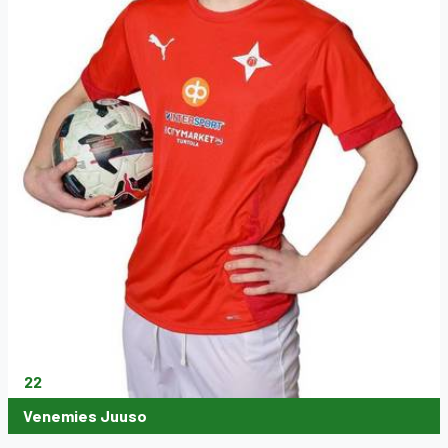
22
Venemies Juuso