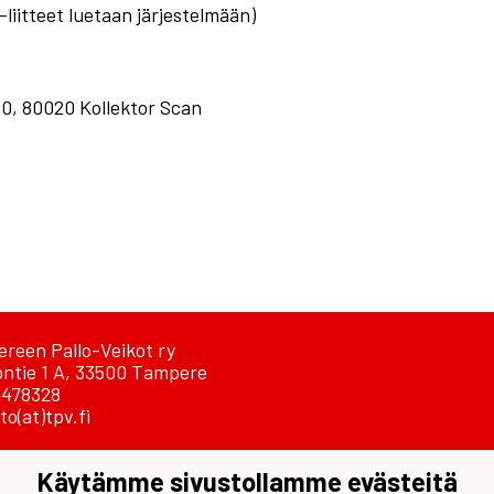
liitteet luetaan järjestelmään)
00, 80020 Kollektor Scan
reen Pallo-Veikot ry
ontie 1 A, 33500 Tampere
478328
to(at)tpv.fi
tustiedot
Käytämme sivustollamme evästeitä