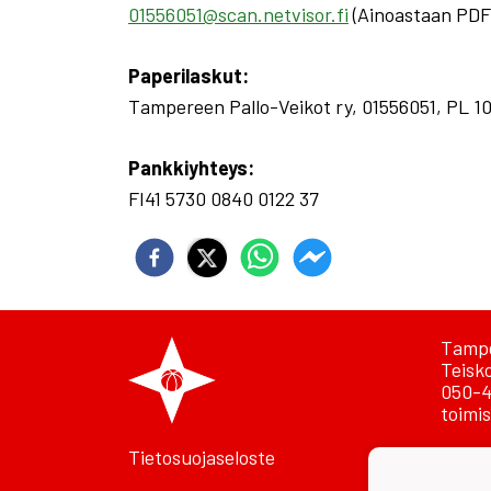
01556051@scan.netvisor.fi
(Ainoastaan PDF-
Paperilaskut:
Tampereen Pallo-Veikot ry, 01556051, PL 1
Pankkiyhteys:
FI41 5730 0840 0122 37
Tampe
Teisk
050-4
toimis
Tietosuojaseloste
Lasku