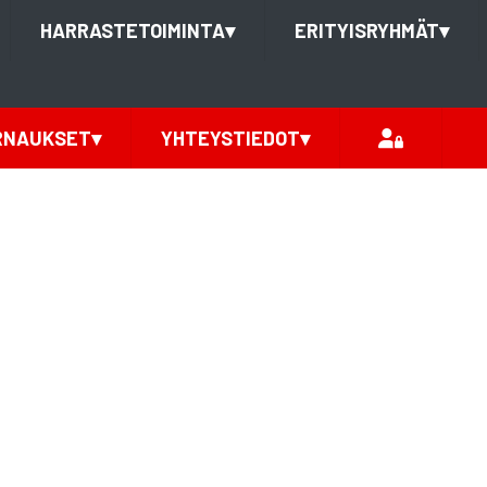
HARRASTETOIMINTA
▾
ERITYISRYHMÄT
▾
RNAUKSET
▾
YHTEYSTIEDOT
▾