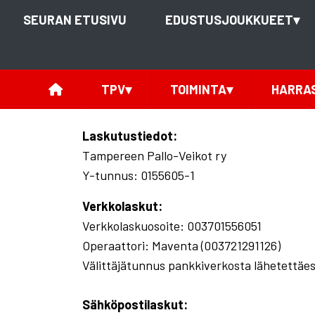
SEURAN ETUSIVU
EDUSTUSJOUKKUEET
▾
TPV
▾
TOIMINTA
▾
HARRA
Laskutustiedot:
Tampereen Pallo-Veikot ry
Y-tunnus: 0155605-1
Verkkolaskut:
Verkkolaskuosoite: 003701556051
Operaattori: Maventa (003721291126)
Välittäjätunnus pankkiverkosta lähetettä
Sähköpostilaskut: