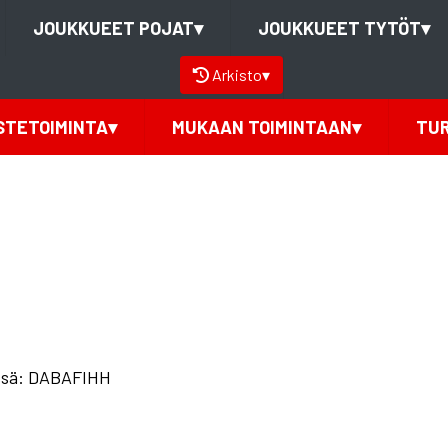
JOUKKUEET POJAT
▾
JOUKKUEET TYTÖT
▾
Arkisto
▾
STETOIMINTA
▾
MUKAAN TOIMINTAAN
▾
TU
essä: DABAFIHH