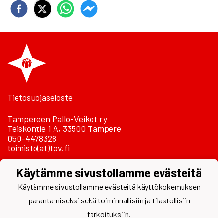
Tietosuojaseloste
Tampereen Pallo-Veikot ry
Teiskontie 1 A, 33500 Tampere
050-4478328
toimisto(at)tpv.fi
Laskutustiedot
Käytämme sivustollamme evästeitä
Käytämme sivustollamme evästeitä käyttökokemuksen
parantamiseksi sekä toiminnallisiin ja tilastollisiin
tarkoituksiin.