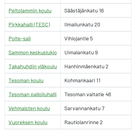
Peltolammin koulu
Säästäjänkatu 16
Pirkkahalli (TESC)
Ilmailunkatu 20
Polte-sali
Vihiojantie 5
Sammon keskuslukio
Uimalankatu 9
Takahuhdin yläkoulu
Hanhinmäenkatu 2
Tesoman koulu
Kohmankaari 11
Tesoman palloiluhalli
Tesoman valtatie 46
Vehmaisten koulu
Sarvannankatu 7
Vuoreksen koulu
Rautiolanrinne 2