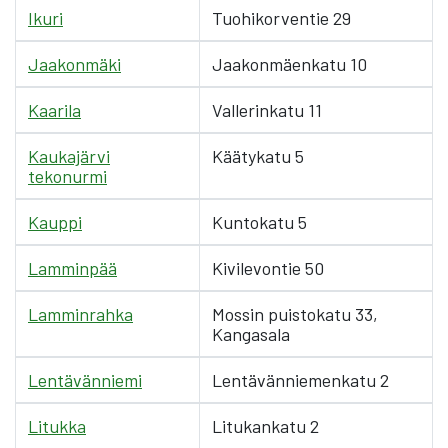
Ikuri
Tuohikorventie 29
Jaakonmäki
Jaakonmäenkatu 10
Kaarila
Vallerinkatu 11
Kaukajärvi
Käätykatu 5
tekonurmi
Kauppi
Kuntokatu 5
Lamminpää
Kivilevontie 50
Lamminrahka
Mossin puistokatu 33,
Kangasala
Lentävänniemi
Lentävänniemenkatu 2
Litukka
Litukankatu 2