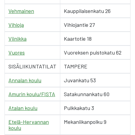
Vehmainen
Kauppilaisenkatu 26
Vihioja
Vihiojantie 27
Viinikka
Kaartotie 18
Vuores
Vuoreksen puistokatu 62
SISÄLIIKUNTATILAT
TAMPERE
Annalan koulu
Juvankatu 53
Amurin koulu/FISTA
Satakunnankatu 60
Atalan koulu
Pulkkakatu 3
Etelä-Hervannan
Mekaniikanpolku 9
koulu