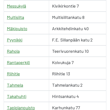
Messukylä
Kivikirkontie 7
Multisilta
Multisilltankatu 8
Mäkipuisto
Arkkitehdinkatu 40
Pyynikki
F.E. Sillanpään katu 2
Rahola
Teerivuorenkatu 10
Rantaperkiö
Koivukuja 7
Riihitie
Riihitie 13
Tahmela
Tahmelankatu 2
Takahuhti
Hintsankatu 4
Tapiolanpuisto
Karhunkatu 77