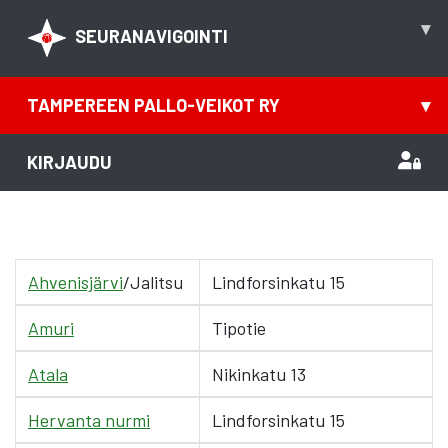
▾
SEURANAVIGOINTI
TAMPEREEN PALLO-VEIKOT RY
▾
KIRJAUDU
Ahvenisjärvi
/Jalitsu
Lindforsinkatu 15
Amuri
Tipotie
Atala
Nikinkatu 13
Hervanta nurmi
Lindforsinkatu 15