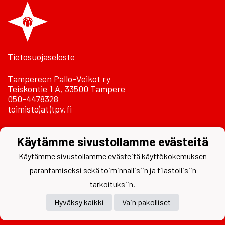
Tietosuojaseloste
Tampereen Pallo-Veikot ry
Teiskontie 1 A, 33500 Tampere
050-4478328
toimisto(at)tpv.fi
Laskutustiedot
Käytämme sivustollamme evästeitä
Käytämme sivustollamme evästeitä käyttökokemuksen
parantamiseksi sekä toiminnallisiin ja tilastollisiin
tarkoituksiin.
Hyväksy kaikki
Vain pakolliset
Powered by