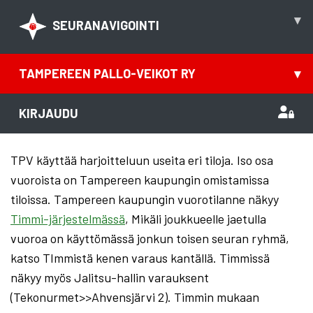
▾
SEURANAVIGOINTI
TAMPEREEN PALLO-VEIKOT RY
▾
KIRJAUDU
TPV käyttää harjoitteluun useita eri tiloja. Iso osa
vuoroista on Tampereen kaupungin omistamissa
tiloissa. Tampereen kaupungin vuorotilanne näkyy
Timmi-järjestelmässä
, Mikäli joukkueelle jaetulla
vuoroa on käyttömässä jonkun toisen seuran ryhmä,
katso TImmistä kenen varaus kantällä. Timmissä
näkyy myös Jalitsu-hallin varauksent
(Tekonurmet>>Ahvensjärvi 2). Timmin mukaan