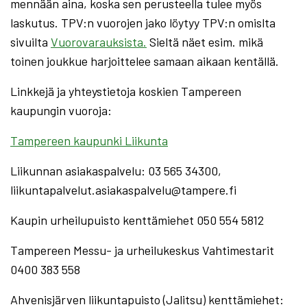
mennään aina, koska sen perusteella tulee myös
laskutus. TPV:n vuorojen jako löytyy TPV:n omislta
sivuilta
Vuorovarauksista.
Sieltä näet esim. mikä
toinen joukkue harjoittelee samaan aikaan kentällä.
Linkkejä ja yhteystietoja koskien Tampereen
kaupungin vuoroja:
Tampereen kaupunki Liikunta
Liikunnan asiakaspalvelu: 03 565 34300,
liikuntapalvelut.asiakaspalvelu@tampere.fi
Kaupin urheilupuisto kenttämiehet 050 554 5812
Tampereen Messu- ja urheilukeskus Vahtimestarit
0400 383 558
Ahvenisjärven liikuntapuisto (Jalitsu) kenttämiehet: