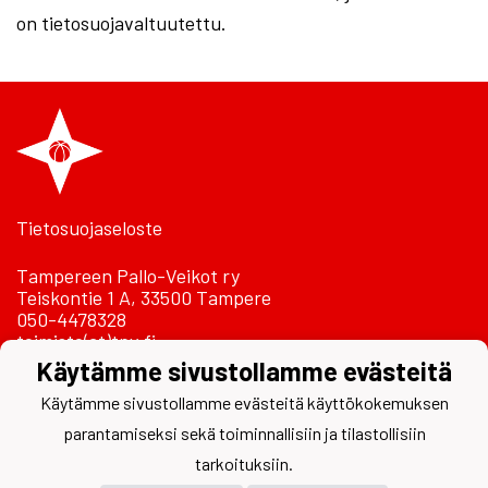
on tietosuojavaltuutettu.
Tietosuojaseloste
Tampereen Pallo-Veikot ry
Teiskontie 1 A, 33500 Tampere
050-4478328
toimisto(at)tpv.fi
Käytämme sivustollamme evästeitä
Laskutustiedot
Käytämme sivustollamme evästeitä käyttökokemuksen
parantamiseksi sekä toiminnallisiin ja tilastollisiin
tarkoituksiin.