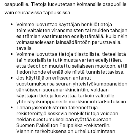
osapuolille. Tietoja luovutetaan kolmansille osapuolille
vain seuraavissa tapauksissa:
Voimme luovuttaa käyttäjän henkilötietoja
toimivaltaisten viranomaisten tai muiden tahojen
esittämien vaatimusten edellyttämällä, kulloinkin
voimassaolevaan lainsäädäntöön perustuvalla,
tavalla.
Voimme luovuttaa tietoja tilastollista, tieteellistä
tai historiallista tutkimusta varten edellyttäen,
että tiedot on muutettu sellaiseen muotoon, että
tiedon kohde ei enää ole niistä tunnistettavissa.
Jos käyttäjä on erikseen antanut
suostumuksensa seuran yhteistyökumppaneiden
sähköiseen suoramarkkinointiin, voidaan
käyttäjän tietoja luovuttaa tarkoin valituille
yhteistyökumppaneille markkinointitarkoituksiin.
Tähän jäsenrekisteriin tallennettuja
rekisteröityjä koskevia henkilötietoja voidaan
heidän suostumuksellaan syöttää suoraan
Suomen Palloliiton Pelipaikka -rekisteriin.
Viennin tarkoituksena on urheilutoimintaan