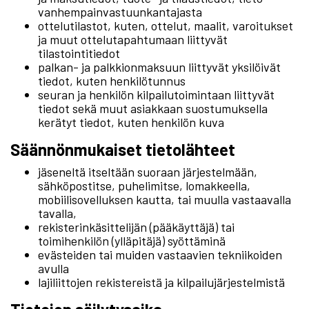
vanhempainvastuunkantajasta
ottelutilastot, kuten, ottelut, maalit, varoitukset
ja muut ottelutapahtumaan liittyvät
tilastointitiedot
palkan- ja palkkionmaksuun liittyvät yksilöivät
tiedot, kuten henkilötunnus
seuran ja henkilön kilpailutoimintaan liittyvät
tiedot sekä muut asiakkaan suostumuksella
kerätyt tiedot, kuten henkilön kuva
Säännönmukaiset tietolähteet
jäseneltä itseltään suoraan järjestelmään,
sähköpostitse, puhelimitse, lomakkeella,
mobiilisovelluksen kautta, tai muulla vastaavalla
tavalla,
rekisterinkäsittelijän (pääkäyttäjä) tai
toimihenkilön (ylläpitäjä) syöttäminä
evästeiden tai muiden vastaavien tekniikoiden
avulla
lajiliittojen rekistereistä ja kilpailujärjestelmistä