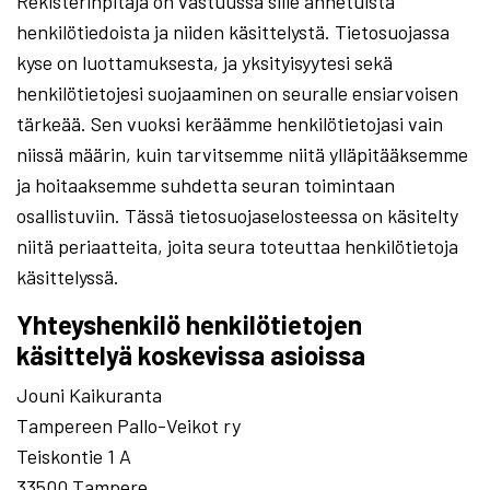
Rekisterinpitäjä on vastuussa sille annetuista
henkilötiedoista ja niiden käsittelystä. Tietosuojassa
kyse on luottamuksesta, ja yksityisyytesi sekä
henkilötietojesi suojaaminen on seuralle ensiarvoisen
tärkeää. Sen vuoksi keräämme henkilötietojasi vain
niissä määrin, kuin tarvitsemme niitä ylläpitääksemme
ja hoitaaksemme suhdetta seuran toimintaan
osallistuviin. Tässä tietosuojaselosteessa on käsitelty
niitä periaatteita, joita seura toteuttaa henkilötietoja
käsittelyssä.
Yhteyshenkilö henkilötietojen
käsittelyä koskevissa asioissa
Jouni Kaikuranta
Tampereen Pallo-Veikot ry
Teiskontie 1 A
33500 Tampere