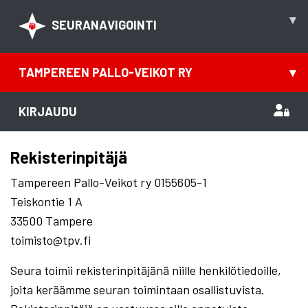
▾
SEURANAVIGOINTI
TAMPEREEN PALLO-VEIKOT RY
▾
KIRJAUDU
Rekisterinpitäjä
Tampereen Pallo-Veikot ry 0155605-1
Teiskontie 1 A
33500 Tampere
toimisto@tpv.fi
Seura toimii rekisterinpitäjänä niille henkilötiedoille,
joita keräämme seuran toimintaan osallistuvista.