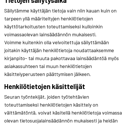
Tietojen säilytysaika
Säilytämme käyttäjän tietoja vain niin kauan kuin on
tarpeen yllä määriteltyjen henkilötietojen
käyttötarkoitusten toteuttamiseksi kulloinkin
voimassaolevan lainsäädännön mukaisesti.
Voimme kuitenkin olla velvoitettuja säilyttämään
joitakin käyttäjän henkilötietoja noudattaaksemme
kirjanpito- tai muuta pakottavaa lainsäädäntöä myös
asiakassuhteen tai muun henkilötietojen
käsittelyperusteen päättymisen jälkeen.
Henkilötietojen käsittelijät
Seuran työntekijät, joiden työtehtävien
toteuttamiseksi henkilötietojen käsittely on
välttämätöntä, voivat käsitellä henkilötietoja voimassa
olevan tietosuojalainsäädännön mukaisesti ja heidän