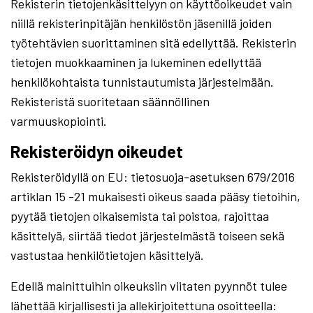
Rekisterin tietojenkäsittelyyn on käyttöoikeudet vain
niillä rekisterinpitäjän henkilöstön jäsenillä joiden
työtehtävien suorittaminen sitä edellyttää. Rekisterin
tietojen muokkaaminen ja lukeminen edellyttää
henkilökohtaista tunnistautumista järjestelmään.
Rekisteristä suoritetaan säännöllinen
varmuuskopiointi.
Rekisteröidyn oikeudet
Rekisteröidyllä on EU: tietosuoja-asetuksen 679/2016
artiklan 15 -21 mukaisesti oikeus saada pääsy tietoihin,
pyytää tietojen oikaisemista tai poistoa, rajoittaa
käsittelyä, siirtää tiedot järjestelmästä toiseen sekä
vastustaa henkilötietojen käsittelyä.
Edellä mainittuihin oikeuksiin viitaten pyynnöt tulee
lähettää kirjallisesti ja allekirjoitettuna osoitteella: