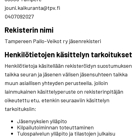
jouni.kaikuranta@tpv.fi
0407092027
Rekisterin nimi
Tampereen Pallo-Veikot ry jäsenrekisteri
Henkilötietojen käsittelyn tarkoitukset
Henkilötietoja käsitellään rekisteröidyn suostumuksen
taikka seuran ja jäsenen välisen jäsensuhteen taikka
muun asiallisen yhteyden perusteella, jolloin
lainmukainen käsittelyperuste on rekisterinpitäjän
oikeutettu etu, etenkin seuraaviin käsittelyn
tarkoituksiin:
Jäsenyyksien ylläpito
Kilpailutoiminnan toteuttaminen
Tulospalvelun ylläpito ja tilastojen julkaisu