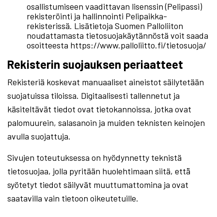
osallistumiseen vaadittavan lisenssin (Pelipassi)
rekisteröinti ja hallinnointi Pelipaikka-
rekisterissä. Lisätietoja Suomen Palloliiton
noudattamasta tietosuojakäytännöstä voit saada
osoitteesta https://www.palloliitto.fi/tietosuoja/
Rekisterin suojauksen periaatteet
Rekisteriä koskevat manuaaliset aineistot säilytetään
suojatuissa tiloissa. Digitaalisesti tallennetut ja
käsiteltävät tiedot ovat tietokannoissa, jotka ovat
palomuurein, salasanoin ja muiden teknisten keinojen
avulla suojattuja.
Sivujen toteutuksessa on hyödynnetty teknistä
tietosuojaa, jolla pyritään huolehtimaan siitä, että̈
syötetyt tiedot säilyvät muuttumattomina ja ovat
saatavilla vain tietoon oikeutetuille.