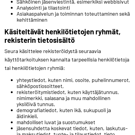
Sähköinen jäsenviestintä, esimerkiksi webbisivut
Analysointi ja tilastointi
Asiakaspalvelun ja toiminnan toteuttaminen sekä
kehittäminen
Käsiteltävät henkilötietojen ryhmät,
rekisterin tietosisältö
Seura käsittelee rekisteröidystä seuraavia
käyttötarkoituksen kannalta tarpeellisia henkilötietoja
tai henkilötietojen ryhmiä:
yhteystiedot, kuten nimi, osoite, puhelinnumerot,
sähköpostiosoitteet,
rekisteröitymistiedot, kuten käyttäjätunnus,
nimimerkki, salasana ja muu mahdollinen
yksilöivä tunnus,
demografiatiedot, kuten ikä, sukupuoli ja
äidinkieli,
mahdolliset luvat ja suostumukset
jäsensuhdetta koskevat tiedot, kuten, laskutus-
ja maksutiedot, tuote- ja tilaustiedot, tieto