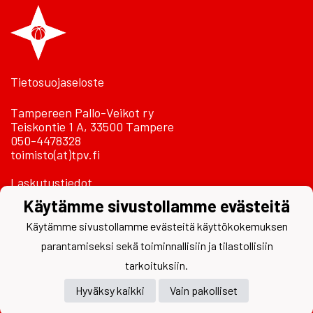
Tietosuojaseloste
Tampereen Pallo-Veikot ry
Teiskontie 1 A, 33500 Tampere
050-4478328
toimisto(at)tpv.fi
Laskutustiedot
Käytämme sivustollamme evästeitä
Käytämme sivustollamme evästeitä käyttökokemuksen
parantamiseksi sekä toiminnallisiin ja tilastollisiin
tarkoituksiin.
Hyväksy kaikki
Vain pakolliset
Powered by