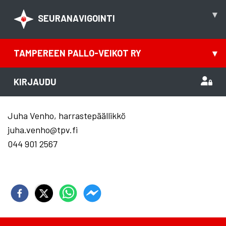
▾
SEURANAVIGOINTI
TAMPEREEN PALLO-VEIKOT RY
▾
KIRJAUDU
Juha Venho, harrastepäällikkö
juha.venho@tpv.fi
044 901 2567