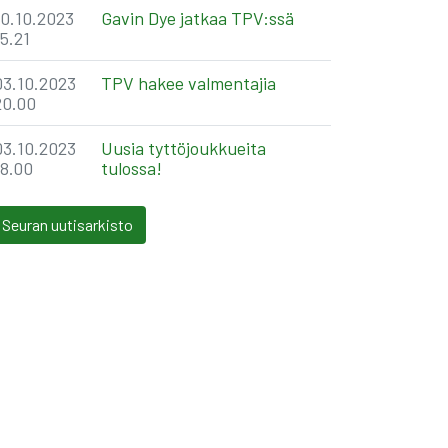
10.10.2023
Gavin Dye jatkaa TPV:ssä
15.21
03.10.2023
TPV hakee valmentajia
20.00
03.10.2023
Uusia tyttöjoukkueita
18.00
tulossa!
Seuran uutisarkisto