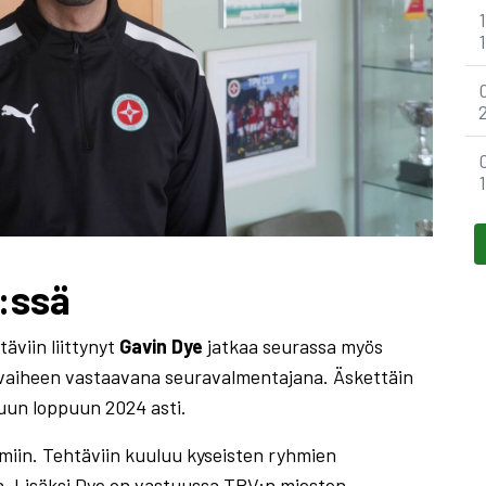
:ssä
viin liittynyt
Gavin Dye
jatkaa seurassa myös
uvaiheen vastaavana seuravalmentajana. Äskettäin
uun loppuun 2024 asti.
miin. Tehtäviin kuuluu kyseisten ryhmien
n. Lisäksi Dye on vastuussa TPV:n miesten