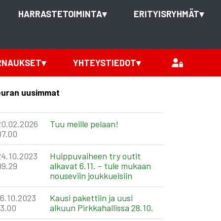
HARRASTETOIMINTA
▾
ERITYISRYHMÄT
▾
RNAUKSET
▾
YHTEYSTIEDOT
▾
uran uusimmat
20.02.2026
Tuu meille pelaan!
07.00
24.10.2023
Huippuvaiheen try outit
09.29
alkavat 6.11. – tule mukaan
nouseviin joukkueisiin
16.10.2023
Kausi pakettiin ja uusi
13.00
alkuun Pirkkahallissa 28.10.