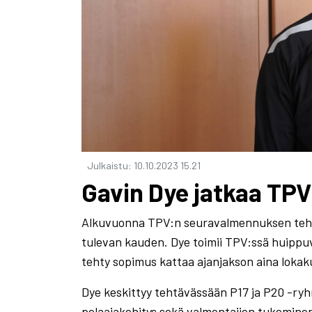
Julkaistu
:
10.10.2023
15.21
Gavin Dye jatkaa TPV
Alkuvuonna TPV:n seuravalmennuksen tehtä
tulevan kauden. Dye toimii TPV:ssä huipp
tehty sopimus kattaa ajanjakson aina lokak
Dye keskittyy tehtävässään P17 ja P20 -ryh
pelaajakehitys sekä valmentajien tukemine