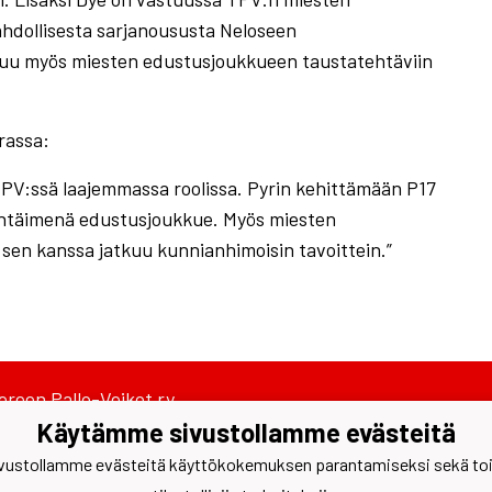
ahdollisesta sarjanoususta Neloseen
tuu myös miesten edustusjoukkueen taustatehtäviin
urassa:
TPV:ssä laajemmassa roolissa. Pyrin kehittämään P17
ähtäimenä edustusjoukkue. Myös miesten
 sen kanssa jatkuu kunnianhimoisin tavoittein.”
reen Pallo-Veikot ry
ontie 1 A, 33500 Tampere
Käytämme sivustollamme evästeitä
478328
to(at)tpv.fi
ustollamme evästeitä käyttökokemuksen parantamiseksi sekä toimi