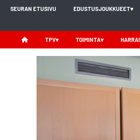
SEURAN ETUSIVU
EDUSTUSJOUKKUEET
▾
TPV
▾
TOIMINTA
▾
HARRA