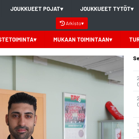
JOUKKUEET POJAT
▾
JOUKKUEET TYTÖT
▾
Arkisto
▾
STETOIMINTA
▾
MUKAAN TOIMINTAAN
▾
TU
Se