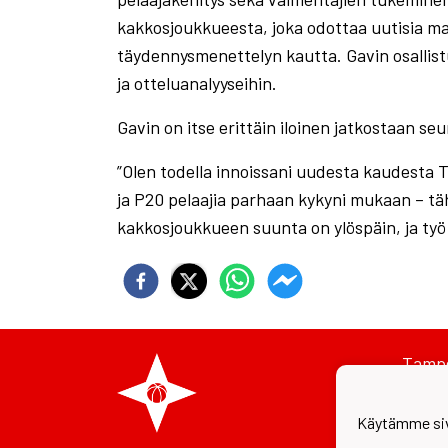
kakkosjoukkueesta, joka odottaa uutisia m
täydennysmenettelyn kautta. Gavin osallis
ja otteluanalyyseihin.
Gavin on itse erittäin iloinen jatkostaan se
”Olen todella innoissani uudesta kaudesta 
ja P20 pelaajia parhaan kykyni mukaan – t
kakkosjoukkueen suunta on ylöspäin, ja työ
Tampe
Teisk
050-4
toimis
Käytämme siv