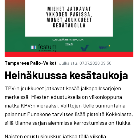
Tampereen Pallo-Veikot
Julkaistu
:
07.07.2026
09.30
Heinäkuussa kesätaukoja
TPV:n joukkueet jatkavat kesää jalkapallosarjojen
merkeissä. Miesten edustuksella on viikonloppuna
matka KPV:n vieraaksi. Voittojen tielle sunnuntaina
palannut Punakone tarvitsee lisää pisteitä Kokkolasta,
sillä tilanne sarjan alemmissa kerrostumissa on tiukka.
Naisten edustusjoukkue jatkaa tällä viikolla