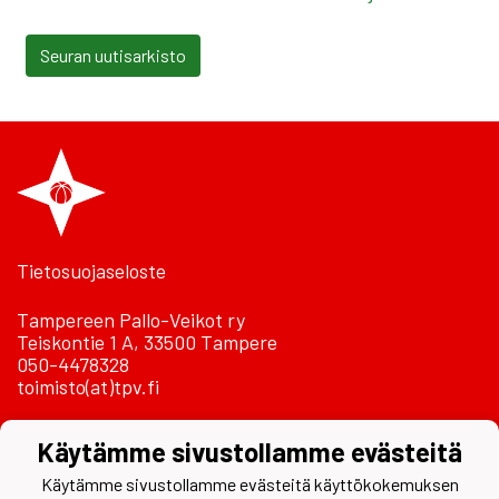
Seuran uutisarkisto
Tietosuojaseloste
Tampereen Pallo-Veikot ry
Teiskontie 1 A, 33500 Tampere
050-4478328
toimisto(at)tpv.fi
Laskutustiedot
Käytämme sivustollamme evästeitä
Käytämme sivustollamme evästeitä käyttökokemuksen