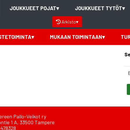
JOUKKUEET POJAT
▾
JOUKKUEET TYTÖT
▾
Arkisto
▾
STETOIMINTA
▾
MUKAAN TOIMINTAAN
▾
TU
Se
reen Pallo-Veikot ry
ontie 1 A, 33500 Tampere
478328