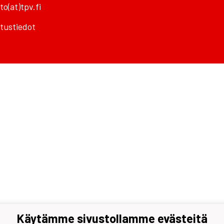
to(at)tpv.fi
tustiedot
Käytämme sivustollamme evästeitä