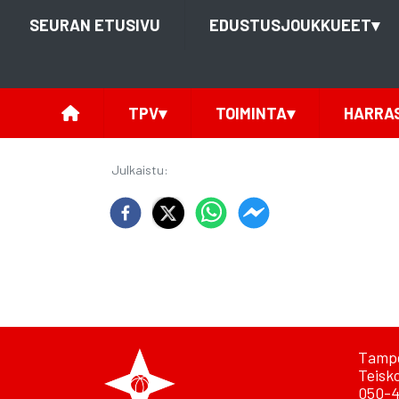
SEURAN ETUSIVU
EDUSTUSJOUKKUEET
▾
TPV
▾
TOIMINTA
▾
HARRA
Julkaistu
:
Tampe
Teisk
050-4