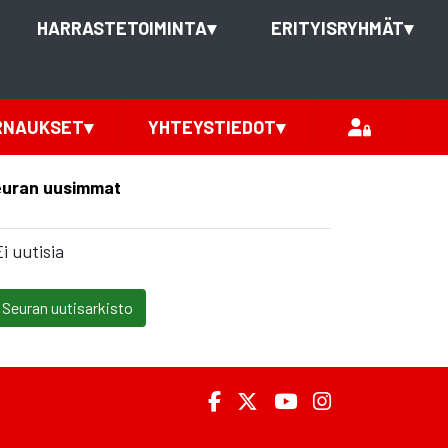
HARRASTETOIMINTA
▾
ERITYISRYHMÄT
▾
RNAUKSET
▾
YHTEYSTIEDOT
▾
uran uusimmat
Ei uutisia
Seuran uutisarkisto