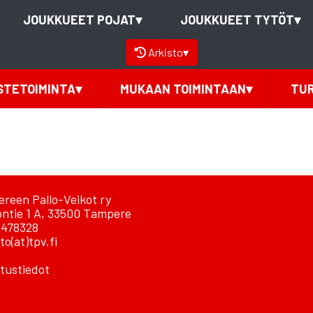
JOUKKUEET POJAT
▾
JOUKKUEET TYTÖT
▾
Arkisto
▾
STETOIMINTA
▾
MUKAAN TOIMINTAAN
▾
TU
reen Pallo-Veikot ry
ontie 1 A, 33500 Tampere
478328
to(at)tpv.fi
tustiedot