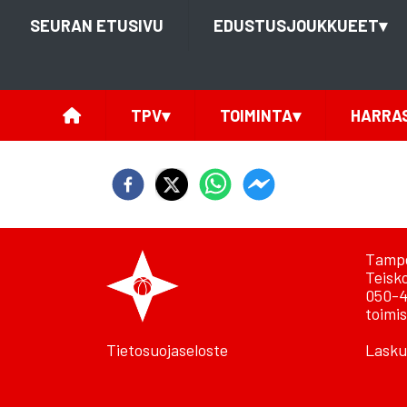
SEURAN ETUSIVU
EDUSTUSJOUKKUEET
▾
TPV
▾
TOIMINTA
▾
HARRA
Tampe
Teisk
050-4
toimis
Tietosuojaseloste
Lasku