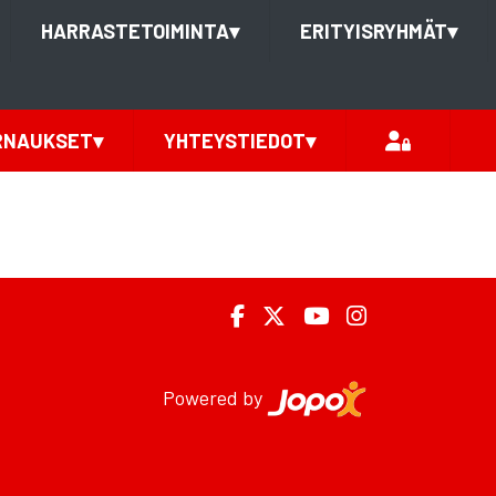
HARRASTETOIMINTA
▾
ERITYISRYHMÄT
▾
RNAUKSET
▾
YHTEYSTIEDOT
▾
Powered by