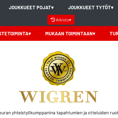
JOUKKUEET POJAT
▾
JOUKKUEET TYTÖT
▾
Arkisto
▾
STETOIMINTA
▾
MUKAAN TOIMINTAAN
▾
TU
seuran yhteistyökumppanina tapahtumien ja otteluiden ruo