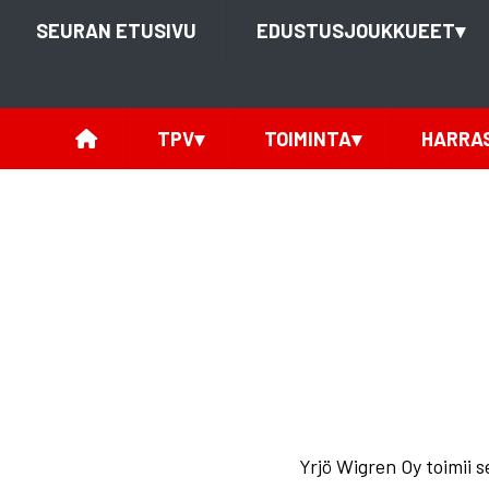
SEURAN ETUSIVU
EDUSTUSJOUKKUEET
▾
TPV
▾
TOIMINTA
▾
HARRA
Yrjö Wigren Oy toimii 