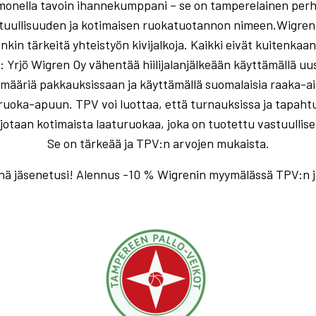
monella tavoin ihannekumppani – se on tamperelainen perh
tuullisuuden ja kotimaisen ruokatuotannon nimeen.Wigreni
nkin tärkeitä yhteistyön kivijalkoja. Kaikki eivät kuitenkaa
: Yrjö Wigren Oy vähentää hiilijalanjälkeään käyttämällä uu
ääriä pakkauksissaan ja käyttämällä suomalaisia raaka-ai
ruoka-apuun. TPV voi luottaa, että turnauksissa ja tapahtum
jotaan kotimaista laaturuokaa, joka on tuotettu vastuullise
Se on tärkeää ja TPV:n arvojen mukaista.
ä jäsenetusi! Alennus -10 % Wigrenin myymälässä TPV:n jä