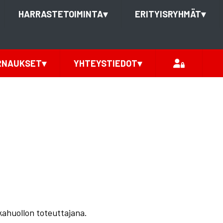
HARRASTETOIMINTA
▾
ERITYISRYHMÄT
▾
RNAUKSET
▾
YHTEYSTIEDOT
▾
kahuollon toteuttajana.