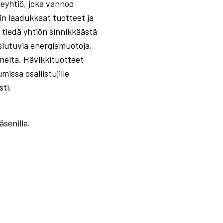
eyhtiö, joka vannoo
n laadukkaat tuotteet ja
n tiedä yhtiön sinnikkäästä
siutuvia energiamuotoja,
neita. Hävikkituotteet
issa osallistujille
sti.
senille.