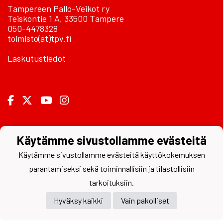
Tampereen Pallo-Veikot ry
Teiskontie 1 A, 33500 Tampere
050-4478328
toimisto(at)tpv.fi
Laskutustiedot
Powered by
Käytämme sivustollamme evästeitä
Käytämme sivustollamme evästeitä käyttökokemuksen
parantamiseksi sekä toiminnallisiin ja tilastollisiin
tarkoituksiin.
Hyväksy kaikki
Vain pakolliset