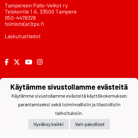
Tampereen Pallo-Veikot ry
Teiskontie 1 A, 33500 Tampere
050-4478328
toimisto(at)tpv.fi
Laskutustiedot
Powered by
Käytämme sivustollamme evästeitä
Käytämme sivustollamme evästeitä käyttökokemuksen
parantamiseksi sekä toiminnallisiin ja tilastollisiin
tarkoituksiin.
Hyväksy kaikki
Vain pakolliset