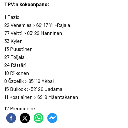
TPV:n kokoonpano:
1 Pazio
22 Venemies > 69’ 17 Yli-Rajala
77 Veltti > 85’ 29 Manninen
33 Kylen
13 Puustinen
27 Toijala
24 Rättäri
18 Riikonen
8 Özcelik > 85’ 19 Akbal
15 Bullock > 52’ 20 Jadama
11 Kostiainen > 69’ 9 Mäentakanen
12 Pienmunne