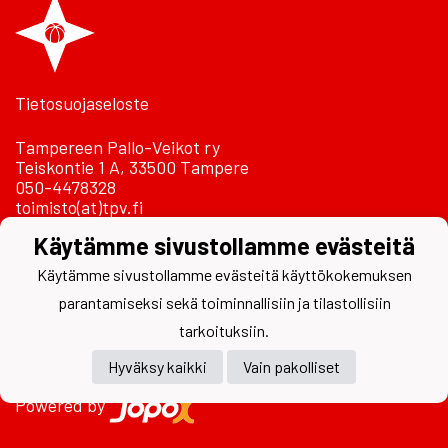
Tietosuojaseloste
Tampereen Pallo-Veikot ry
Teiskontie 1 A, 33500 Tampere
050-4478328
toimisto(at)tpv.fi
Käytämme sivustollamme evästeitä
Laskutustiedot
Käytämme sivustollamme evästeitä käyttökokemuksen
parantamiseksi sekä toiminnallisiin ja tilastollisiin
tarkoituksiin.
Hyväksy kaikki
Vain pakolliset
Powered by