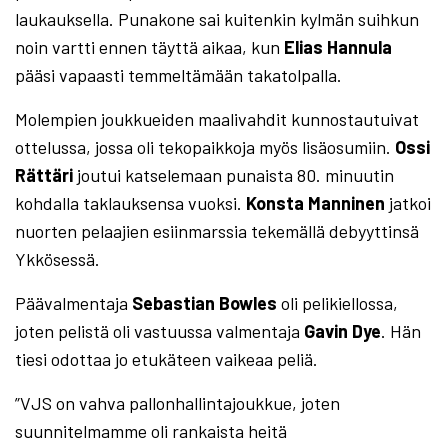
laukauksella. Punakone sai kuitenkin kylmän suihkun
noin vartti ennen täyttä aikaa, kun
Elias Hannula
pääsi vapaasti temmeltämään takatolpalla.
Molempien joukkueiden maalivahdit kunnostautuivat
ottelussa, jossa oli tekopaikkoja myös lisäosumiin.
Ossi
Rättäri
joutui katselemaan punaista 80. minuutin
kohdalla taklauksensa vuoksi.
Konsta Manninen
jatkoi
nuorten pelaajien esiinmarssia tekemällä debyyttinsä
Ykkösessä.
Päävalmentaja
Sebastian Bowles
oli pelikiellossa,
joten pelistä oli vastuussa valmentaja
Gavin Dye
. Hän
tiesi odottaa jo etukäteen vaikeaa peliä.
”VJS on vahva pallonhallintajoukkue, joten
suunnitelmamme oli rankaista heitä