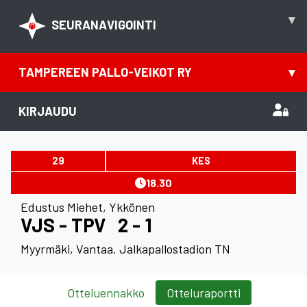
▾
SEURANAVIGOINTI
TAMPEREEN PALLO-VEIKOT RY
▾
KIRJAUDU
29
KES
18.30
Edustus Miehet
,
Ykkönen
VJS - TPV
2 - 1
Myyrmäki, Vantaa. Jalkapallostadion TN
Otteluennakko
Otteluraportti