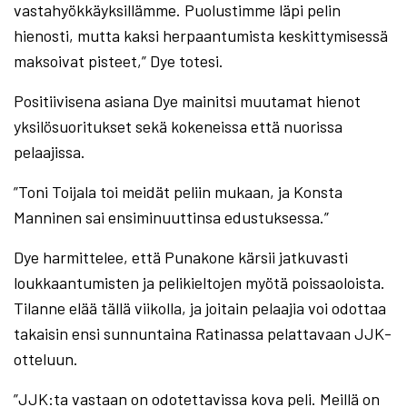
vastahyökkäyksillämme. Puolustimme läpi pelin
hienosti, mutta kaksi herpaantumista keskittymisessä
maksoivat pisteet,” Dye totesi.
Positiivisena asiana Dye mainitsi muutamat hienot
yksilösuoritukset sekä kokeneissa että nuorissa
pelaajissa.
”Toni Toijala toi meidät peliin mukaan, ja Konsta
Manninen sai ensiminuuttinsa edustuksessa.”
Dye harmittelee, että Punakone kärsii jatkuvasti
loukkaantumisten ja pelikieltojen myötä poissaoloista.
Tilanne elää tällä viikolla, ja joitain pelaajia voi odottaa
takaisin ensi sunnuntaina Ratinassa pelattavaan JJK-
otteluun.
”JJK:ta vastaan on odotettavissa kova peli. Meillä on