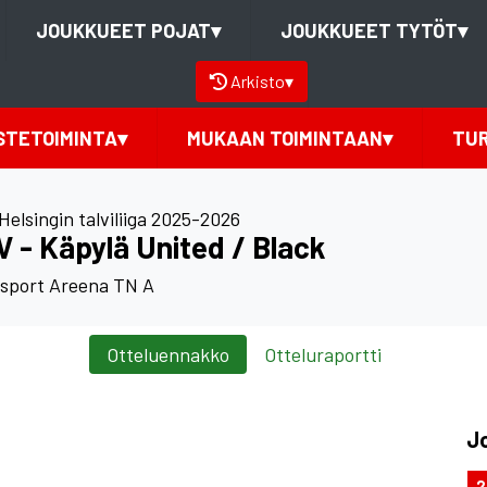
JOUKKUEET POJAT
▾
JOUKKUEET TYTÖT
▾
Arkisto
▾
STETOIMINTA
▾
MUKAAN TOIMINTAAN
▾
TU
Helsingin talviliiga 2025-2026
 - Käpylä United / Black
rsport Areena TN A
Otteluennakko
Otteluraportti
J
2