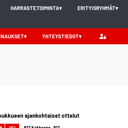
HARRASTETOIMINTA
▾
ERITYISRYHMÄT
▾
RNAUKSET
▾
YHTEYSTIEDOT
▾
oukkueen ajankohtaiset ottelut
P12 Kakkonen , P12
8
HEI