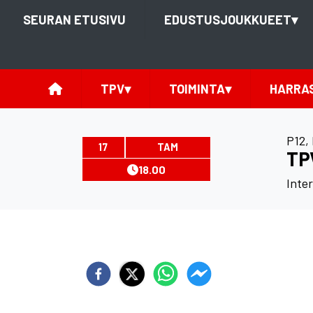
SEURAN ETUSIVU
EDUSTUSJOUKKUEET
▾
TPV
▾
TOIMINTA
▾
HARRA
P12
,
17
TAM
TPV
18.00
Inte