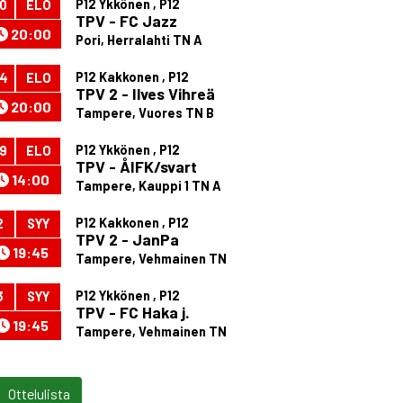
P12 Ykkönen , P12
0
ELO
TPV - FC Jazz
20:00
Pori, Herralahti TN A
P12 Kakkonen , P12
4
ELO
TPV 2 - Ilves Vihreä
20:00
Tampere, Vuores TN B
P12 Ykkönen , P12
9
ELO
TPV - ÅIFK/svart
14:00
Tampere, Kauppi 1 TN A
P12 Kakkonen , P12
2
SYY
TPV 2 - JanPa
19:45
Tampere, Vehmainen TN
P12 Ykkönen , P12
3
SYY
TPV - FC Haka j.
19:45
Tampere, Vehmainen TN
Ottelulista