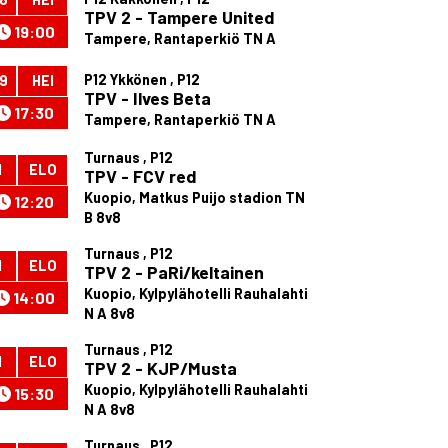
TPV 2 - Tampere United
19:00
Tampere, Rantaperkiö TN A
P12 Ykkönen , P12
9
HEI
TPV - Ilves Beta
17:30
Tampere, Rantaperkiö TN A
Turnaus , P12
1
ELO
TPV - FCV red
Kuopio, Matkus Puijo stadion TN
12:20
B 8v8
Turnaus , P12
1
ELO
TPV 2 - PaRi/keltainen
Kuopio, Kylpylähotelli Rauhalahti
14:00
N A 8v8
Turnaus , P12
1
ELO
TPV 2 - KJP/Musta
Kuopio, Kylpylähotelli Rauhalahti
15:30
N A 8v8
Turnaus , P12