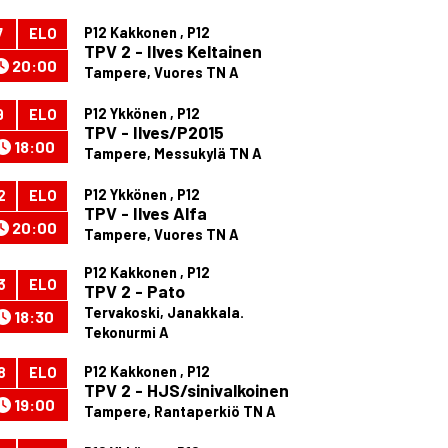
P12 Kakkonen , P12
7
ELO
TPV 2 - Ilves Keltainen
20:00
Tampere, Vuores TN A
P12 Ykkönen , P12
9
ELO
TPV - Ilves/P2015
18:00
Tampere, Messukylä TN A
P12 Ykkönen , P12
2
ELO
TPV - Ilves Alfa
20:00
Tampere, Vuores TN A
P12 Kakkonen , P12
3
ELO
TPV 2 - Pato
Tervakoski, Janakkala.
18:30
Tekonurmi A
P12 Kakkonen , P12
8
ELO
TPV 2 - HJS/sinivalkoinen
19:00
Tampere, Rantaperkiö TN A