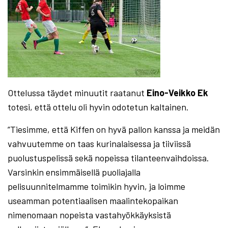
Ottelussa täydet minuutit raatanut
Eino-Veikko Ek
totesi, että ottelu oli hyvin odotetun kaltainen.
”Tiesimme, että Kiffen on hyvä pallon kanssa ja meidän
vahvuutemme on taas kurinalaisessa ja tiiviissä
puolustuspelissä sekä nopeissa tilanteenvaihdoissa.
Varsinkin ensimmäisellä puoliajalla
pelisuunnitelmamme toimikin hyvin, ja loimme
useamman potentiaalisen maalintekopaikan
nimenomaan nopeista vastahyökkäyksistä