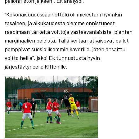
pallonriiston jälkeen”, Ek analysoi.
”Kokonaisuudessaan ottelu oli mielestäni hyvinkin
tasainen, ja alkukaudesta olemme onnistuneet
raapimaan tärkeitä voittoja vastaavanlaisista, pienten
marginaalien peleistä. Tällä kertaa ratkaisevat pallot
pomppivat suosiollisemmin kaverille, joten ansaittu
voitto heille”, jakoi Ek tunnustusta hyvin
järjestäytyneelle Kiffenille.