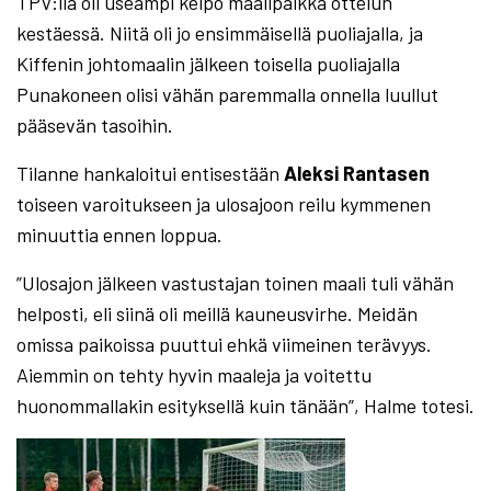
TPV:llä oli useampi kelpo maalipaikka ottelun
kestäessä. Niitä oli jo ensimmäisellä puoliajalla, ja
Kiffenin johtomaalin jälkeen toisella puoliajalla
Punakoneen olisi vähän paremmalla onnella luullut
pääsevän tasoihin.
Tilanne hankaloitui entisestään
Aleksi Rantasen
toiseen varoitukseen ja ulosajoon reilu kymmenen
minuuttia ennen loppua.
”Ulosajon jälkeen vastustajan toinen maali tuli vähän
helposti, eli siinä oli meillä kauneusvirhe. Meidän
omissa paikoissa puuttui ehkä viimeinen terävyys.
Aiemmin on tehty hyvin maaleja ja voitettu
huonommallakin esityksellä kuin tänään”, Halme totesi.