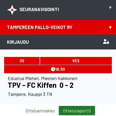
▾
SEURANAVIGOINTI
TAMPEREEN PALLO-VEIKOT RY
▾
KIRJAUDU
25
KES
18.30
Edustus Miehet
,
Miesten Kakkonen
TPV - FC Kiffen
0 - 2
Tampere, Kauppi 3 TN
Otteluennakko
Otteluraportti