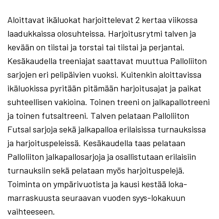
Aloittavat ikäluokat harjoittelevat 2 kertaa viikossa
laadukkaissa olosuhteissa. Harjoitusrytmi talven ja
kevään on tiistai ja torstai tai tiistai ja perjantai.
Kesäkaudella treeniajat saattavat muuttua Palloliiton
sarjojen eri pelipäivien vuoksi. Kuitenkin aloittavissa
ikäluokissa pyritään pitämään harjoitusajat ja paikat
suhteellisen vakioina. Toinen treeni on jalkapallotreeni
ja toinen futsaltreeni. Talven pelataan Palloliiton
Futsal sarjoja sekä jalkapalloa erilaisissa turnauksissa
ja harjoituspeleissä. Kesäkaudella taas pelataan
Palloliiton jalkapallosarjoja ja osallistutaan erilaisiin
turnauksiin sekä pelataan myös harjoituspelejä.
Toiminta on ympärivuotista ja kausi kestää loka-
marraskuusta seuraavan vuoden syys-lokakuun
vaihteeseen.