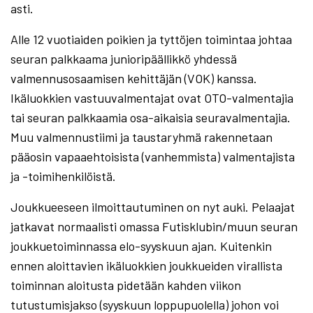
asti.
Alle 12 vuotiaiden poikien ja tyttöjen toimintaa johtaa
seuran palkkaama junioripäällikkö yhdessä
valmennusosaamisen kehittäjän (VOK) kanssa.
Ikäluokkien vastuuvalmentajat ovat OTO-valmentajia
tai seuran palkkaamia osa-aikaisia seuravalmentajia.
Muu valmennustiimi ja taustaryhmä rakennetaan
pääosin vapaaehtoisista (vanhemmista) valmentajista
ja -toimihenkilöistä.
Joukkueeseen ilmoittautuminen on nyt auki. Pelaajat
jatkavat normaalisti omassa Futisklubin/muun seuran
joukkuetoiminnassa elo-syyskuun ajan. Kuitenkin
ennen aloittavien ikäluokkien joukkueiden virallista
toiminnan aloitusta pidetään kahden viikon
tutustumisjakso (syyskuun loppupuolella) johon voi