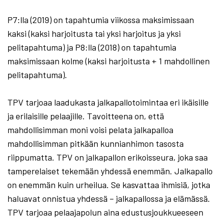
P7:lla (2019) on tapahtumia viikossa maksimissaan
kaksi (kaksi harjoitusta tai yksi harjoitus ja yksi
pelitapahtuma) ja P8:lla (2018) on tapahtumia
maksimissaan kolme (kaksi harjoitusta + 1 mahdollinen
pelitapahtuma).
TPV tarjoaa laadukasta jalkapallotoimintaa eri ikäisille
ja erilaisille pelaajille. Tavoitteena on, että
mahdollisimman moni voisi pelata jalkapalloa
mahdollisimman pitkään kunnianhimon tasosta
riippumatta. TPV on jalkapallon erikoisseura, joka saa
tamperelaiset tekemään yhdessä enemmän. Jalkapallo
on enemmän kuin urheilua. Se kasvattaa ihmisiä, jotka
haluavat onnistua yhdessä – jalkapallossa ja elämässä.
TPV tarjoaa pelaajapolun aina edustusjoukkueeseen