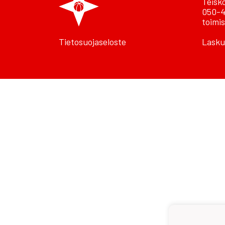
Teisk
050-4
toimis
Tietosuojaseloste
Lasku