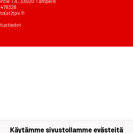
ontie 1 A, 33500 Tampere
478328
to(at)tpv.fi
tustiedot
Käytämme sivustollamme evästeitä