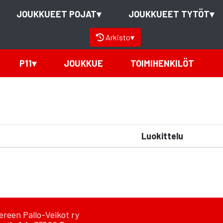
JOUKKUEET POJAT
▾
JOUKKUEET TYTÖT
▾
Arkisto
▾
P11
▾
JOUKKUE
TOIMIHENKILÖT
Luokittelu
reen Pallo-Veikot ry