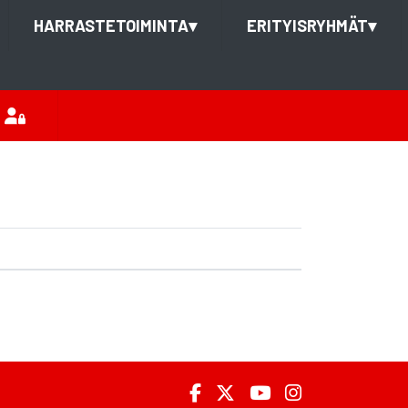
HARRASTETOIMINTA
▾
ERITYISRYHMÄT
▾