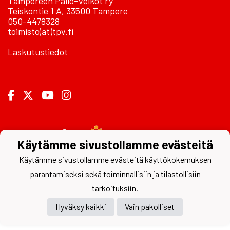
Tampereen Pallo-Veikot ry
Teiskontie 1 A, 33500 Tampere
050-4478328
toimisto(at)tpv.fi
Laskutustiedot
Powered by
Käytämme sivustollamme evästeitä
Käytämme sivustollamme evästeitä käyttökokemuksen
parantamiseksi sekä toiminnallisiin ja tilastollisiin
tarkoituksiin.
Hyväksy kaikki
Vain pakolliset