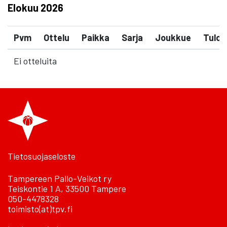
Elokuu
2026
Pvm
Ottelu
Paikka
Sarja
Joukkue
Tulos
Ei otteluita
Tietosuojaseloste
Tampereen Pallo-Veikot ry
Teiskontie 1 A, 33500 Tampere
050-4478328
toimisto(at)tpv.fi