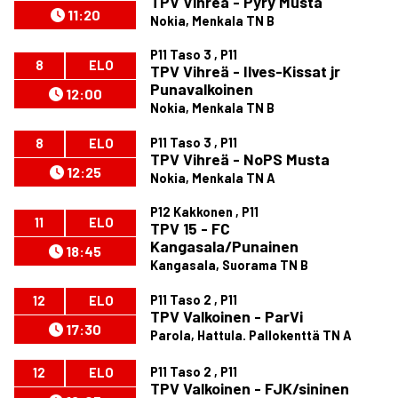
TPV Vihreä - Pyry Musta
11:20
Nokia, Menkala TN B
P11 Taso 3 , P11
8
ELO
TPV Vihreä - Ilves-Kissat jr
Punavalkoinen
12:00
Nokia, Menkala TN B
P11 Taso 3 , P11
8
ELO
TPV Vihreä - NoPS Musta
12:25
Nokia, Menkala TN A
P12 Kakkonen , P11
11
ELO
TPV 15 - FC
Kangasala/Punainen
18:45
Kangasala, Suorama TN B
P11 Taso 2 , P11
12
ELO
TPV Valkoinen - ParVi
17:30
Parola, Hattula. Pallokenttä TN A
P11 Taso 2 , P11
12
ELO
TPV Valkoinen - FJK/sininen