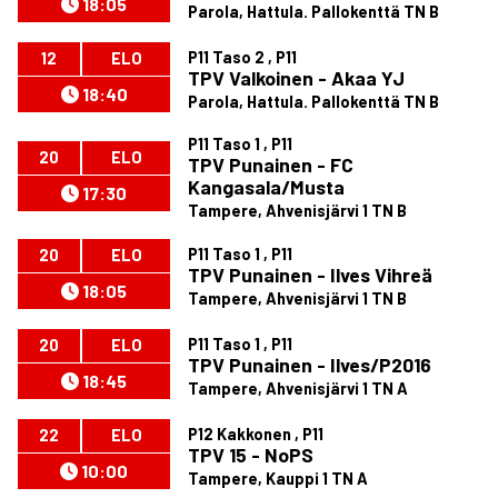
18:05
Parola, Hattula. Pallokenttä TN B
P11 Taso 2 , P11
12
ELO
TPV Valkoinen - Akaa YJ
18:40
Parola, Hattula. Pallokenttä TN B
P11 Taso 1 , P11
20
ELO
TPV Punainen - FC
Kangasala/Musta
17:30
Tampere, Ahvenisjärvi 1 TN B
P11 Taso 1 , P11
20
ELO
TPV Punainen - Ilves Vihreä
18:05
Tampere, Ahvenisjärvi 1 TN B
P11 Taso 1 , P11
20
ELO
TPV Punainen - Ilves/P2016
18:45
Tampere, Ahvenisjärvi 1 TN A
P12 Kakkonen , P11
22
ELO
TPV 15 - NoPS
10:00
Tampere, Kauppi 1 TN A