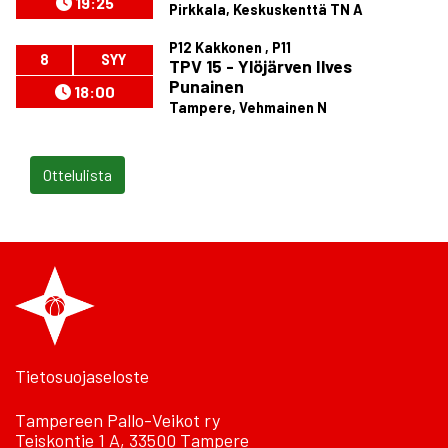
19:25
Pirkkala, Keskuskenttä TN A
P12 Kakkonen , P11
8
SYY
TPV 15 - Ylöjärven Ilves
Punainen
18:00
Tampere, Vehmainen N
Ottelulista
Tietosuojaseloste
Tampereen Pallo-Veikot ry
Teiskontie 1 A, 33500 Tampere