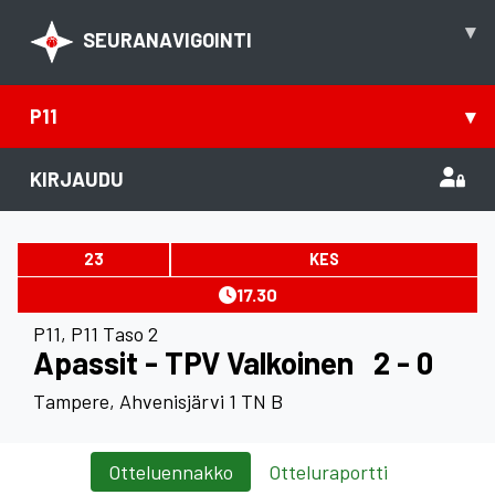
▾
SEURANAVIGOINTI
P11
▾
KIRJAUDU
23
KES
17.30
P11
,
P11 Taso 2
Apassit - TPV Valkoinen
2 - 0
Tampere, Ahvenisjärvi 1 TN B
Otteluennakko
Otteluraportti