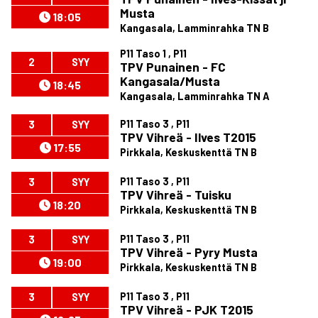
Musta
18:05
Kangasala, Lamminrahka TN B
P11 Taso 1 , P11
2
SYY
TPV Punainen - FC
Kangasala/Musta
18:45
Kangasala, Lamminrahka TN A
P11 Taso 3 , P11
3
SYY
TPV Vihreä - Ilves T2015
17:55
Pirkkala, Keskuskenttä TN B
P11 Taso 3 , P11
3
SYY
TPV Vihreä - Tuisku
18:20
Pirkkala, Keskuskenttä TN B
P11 Taso 3 , P11
3
SYY
TPV Vihreä - Pyry Musta
19:00
Pirkkala, Keskuskenttä TN B
P11 Taso 3 , P11
3
SYY
TPV Vihreä - PJK T2015