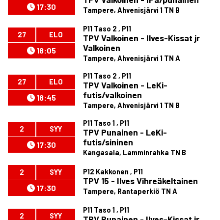
17:30
Tampere, Ahvenisjärvi 1 TN B
P11 Taso 2 , P11
27
ELO
TPV Valkoinen - Ilves-Kissat jr
Valkoinen
18:05
Tampere, Ahvenisjärvi 1 TN A
P11 Taso 2 , P11
27
ELO
TPV Valkoinen - LeKi-
futis/valkoinen
18:45
Tampere, Ahvenisjärvi 1 TN B
P11 Taso 1 , P11
2
SYY
TPV Punainen - LeKi-
futis/sininen
17:30
Kangasala, Lamminrahka TN B
P12 Kakkonen , P11
2
SYY
TPV 15 - Ilves Vihreäkeltainen
17:30
Tampere, Rantaperkiö TN A
P11 Taso 1 , P11
2
SYY
TPV Punainen - Ilves-Kissat jr