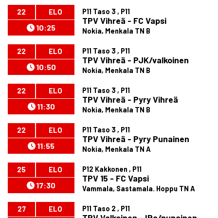
P11 Taso 3 , P11
22
ELO
TPV Vihreä - FC Vapsi
10:25
Nokia, Menkala TN B
P11 Taso 3 , P11
22
ELO
TPV Vihreä - PJK/valkoinen
10:50
Nokia, Menkala TN B
P11 Taso 3 , P11
22
ELO
TPV Vihreä - Pyry Vihreä
11:30
Nokia, Menkala TN B
P11 Taso 3 , P11
22
ELO
TPV Vihreä - Pyry Punainen
11:55
Nokia, Menkala TN A
P12 Kakkonen , P11
25
ELO
TPV 15 - FC Vapsi
17:30
Vammala, Sastamala. Hoppu TN A
P11 Taso 2 , P11
27
ELO
TPV Valkoinen - IPa/punainen