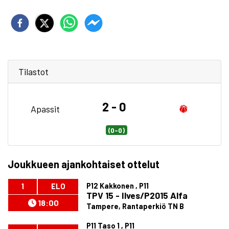
Tilastot
2 - 0
Apassit
(0-0)
Joukkueen ajankohtaiset ottelut
P12 Kakkonen , P11
1
ELO
TPV 15 - Ilves/P2015 Alfa
18:00
Tampere, Rantaperkiö TN B
P11 Taso 1 , P11