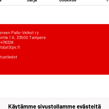
reen Pallo-Veikot ry
ontie 1 A, 33500 Tampere
478328
to(at)tpv.fi
tustiedot
Käytämme sivustollamme evästeitä