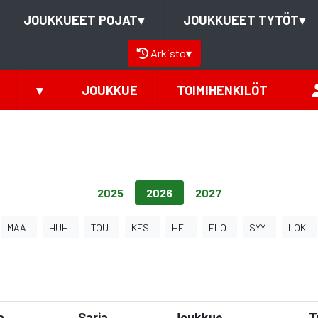
JOUKKUEET POJAT
▾
JOUKKUEET TYTÖT
▾
Arkisto
▾
▾
JOUKKUE
TOIMIHENKILÖT
2025
2026
2027
MAA
HUH
TOU
KES
HEI
ELO
SYY
LOK
a
Sarja
Joukkue
T