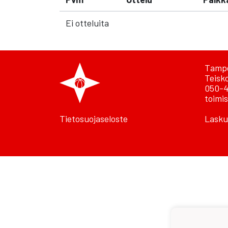
Ei otteluita
Tampe
Teisk
050-4
toimis
Tietosuojaseloste
Lasku