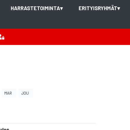
HARRASTETOIMINTA
▾
ERITYISRYHMÄT
▾
MAR
JOU
ulos