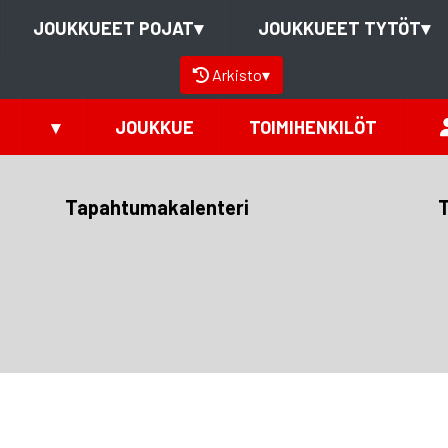
JOUKKUEET POJAT
▾
JOUKKUEET TYTÖT
▾
Arkisto
▾
▾
JOUKKUE
TOIMIHENKILÖT
Tapahtumakalenteri
T