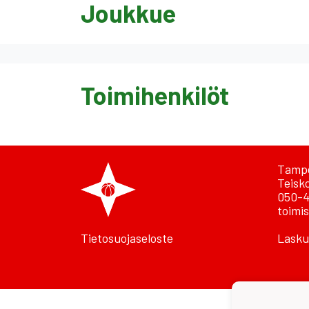
Joukkue
Toimihenkilöt
Tampe
Teisk
050-4
toimis
Tietosuojaseloste
Lasku