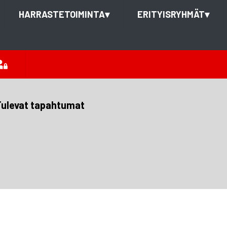
HARRASTETOIMINTA
▾
ERITYISRYHMÄT
▾
ulevat tapahtumat