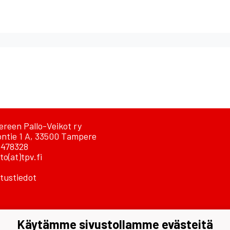
reen Pallo-Veikot ry
ontie 1 A, 33500 Tampere
478328
to(at)tpv.fi
tustiedot
Käytämme sivustollamme evästeitä