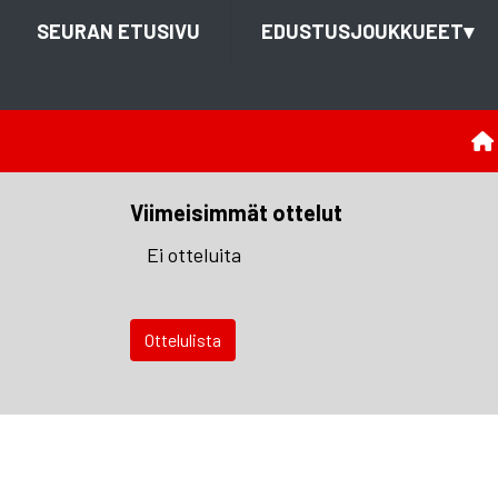
SEURAN ETUSIVU
EDUSTUSJOUKKUEET
▾
Viimeisimmät ottelut
Ei otteluita
Ottelulista