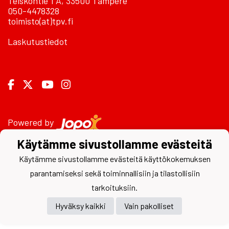
Teiskontie 1 A, 33500 Tampere
050-4478328
toimisto(at)tpv.fi
Laskutustiedot
Powered by
Käytämme sivustollamme evästeitä
Käytämme sivustollamme evästeitä käyttökokemuksen
parantamiseksi sekä toiminnallisiin ja tilastollisiin
tarkoituksiin.
Hyväksy kaikki
Vain pakolliset