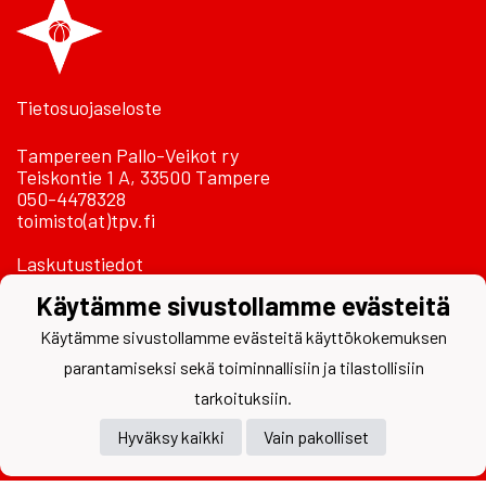
Tietosuojaseloste
Tampereen Pallo-Veikot ry
Teiskontie 1 A, 33500 Tampere
050-4478328
toimisto(at)tpv.fi
Laskutustiedot
Käytämme sivustollamme evästeitä
Käytämme sivustollamme evästeitä käyttökokemuksen
parantamiseksi sekä toiminnallisiin ja tilastollisiin
tarkoituksiin.
Powered by
Hyväksy kaikki
Vain pakolliset