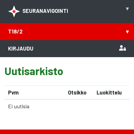
▾
SEURANAVIGOINTI
T18/2
▾
KIRJAUDU
Uutisarkisto
Pvm
Otsikko
Luokittelu
Ei uutisia