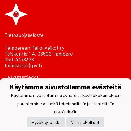
Tietosuojaseloste
Tampereen Pallo-Veikot ry
Teiskontie 1 A, 33500 Tampere
050-4478328
toimisto(at)tpv.fi
Laskutustiedot
Käytämme sivustollamme evästeitä
Käytämme sivustollamme evästeitä käyttökokemuksen
parantamiseksi sekä toiminnallisiin ja tilastollisiin
tarkoituksiin.
Hyväksy kaikki
Vain pakolliset
Powered by