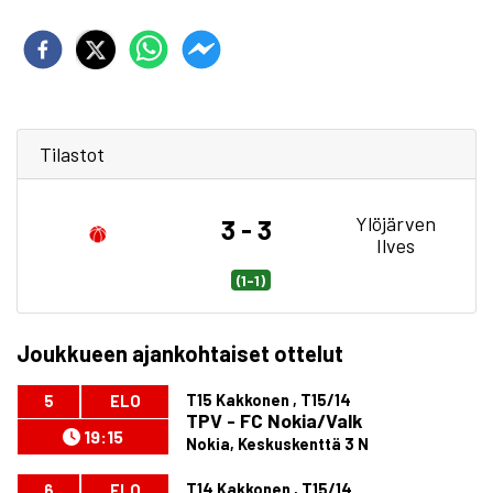
Tilastot
Ylöjärven
3 - 3
Ilves
(1-1)
Joukkueen ajankohtaiset ottelut
T15 Kakkonen , T15/14
5
ELO
TPV - FC Nokia/Valk
19:15
Nokia, Keskuskenttä 3 N
T14 Kakkonen , T15/14
6
ELO