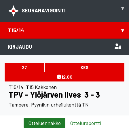
▾
SEURANAVIGOINTI
T15/14
▾
KIRJAUDU
27
KES
12.00
T15/14
,
T15 Kakkonen
TPV - Ylöjärven Ilves
3 - 3
Tampere, Pyynikin urheilukenttä TN
Otteluennakko
Otteluraportti