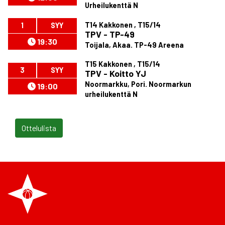
Urheilukenttä N
T14 Kakkonen , T15/14
1
SYY
TPV - TP-49
19:30
Toijala, Akaa. TP-49 Areena
T15 Kakkonen , T15/14
3
SYY
TPV - Koitto YJ
Noormarkku, Pori. Noormarkun
19:00
urheilukenttä N
Ottelulista