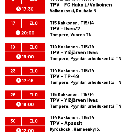
TPV - FC Haka j./Valkoinen
17:30
Valkeakoski, Rauhala N
T15 Kakkonen , T15/14
17
ELO
TPV - Ilves/2
20:00
Tampere, Vuores TN
T14 Kakkonen , T15/14
19
ELO
TPV - Ylöjärven Ilves
19:00
Tampere, Pyynikin urheilukenttä TN
T14 Kakkonen , T15/14
23
ELO
TPV - TP-49
17:45
Tampere, Pyynikin urheilukenttä TN
T15 Kakkonen , T15/14
26
ELO
TPV - Ylöjärven Ilves
19:00
Tampere, Pyynikin urheilukenttä TN
T14 Kakkonen , T15/14
30
ELO
TPV - Apassit
Kyröskoski, Hämeenkyrö.
12:00