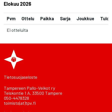
Elokuu
2026
Pvm
Ottelu
Paikka
Sarja
Joukkue
Tulos
Ei otteluita
Tietosuojaseloste
Tampereen Pallo-Veikot ry
Teiskontie 1 A, 33500 Tampere
050-4478328
toimisto(at)tpv.fi