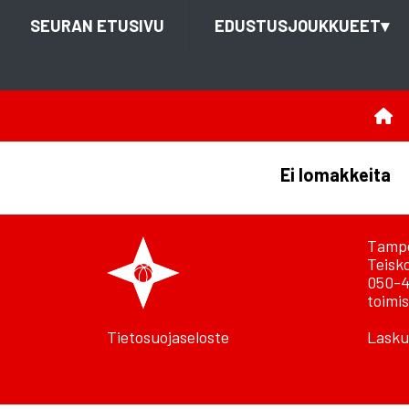
SEURAN ETUSIVU
EDUSTUSJOUKKUEET
▾
Ei lomakkeita
Tampe
Teisk
050-4
toimis
Tietosuojaseloste
Lasku