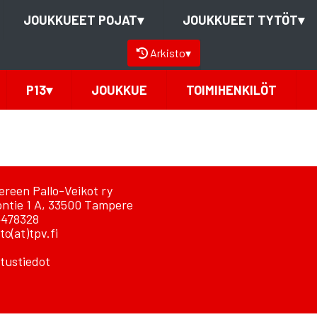
JOUKKUEET POJAT
▾
JOUKKUEET TYTÖT
▾
Arkisto
▾
P13
▾
JOUKKUE
TOIMIHENKILÖT
reen Pallo-Veikot ry
ontie 1 A, 33500 Tampere
478328
to(at)tpv.fi
tustiedot