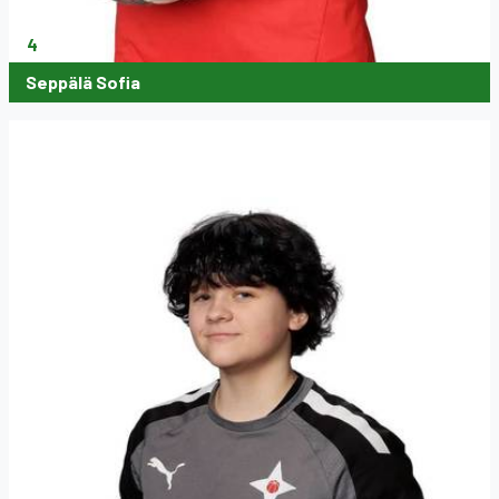
4
Seppälä Sofia