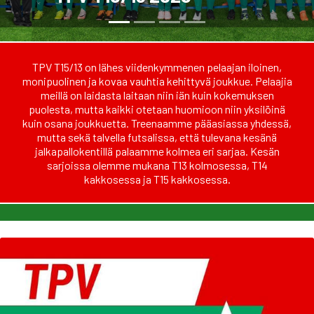
TPV T15/13 on lähes viidenkymmenen pelaajan iloinen,
monipuolinen ja kovaa vauhtia kehittyvä joukkue. Pelaajia
meillä on laidasta laitaan niin iän kuin kokemuksen
puolesta, mutta kaikki otetaan huomioon niin yksilöinä
kuin osana joukkuetta. Treenaamme pääasiassa yhdessä,
mutta sekä talvella futsalissa, että tulevana kesänä
jalkapallokentillä palaamme kolmea eri sarjaa. Kesän
sarjoissa olemme mukana T13 kolmosessa, T14
kakkosessa ja T15 kakkosessa.