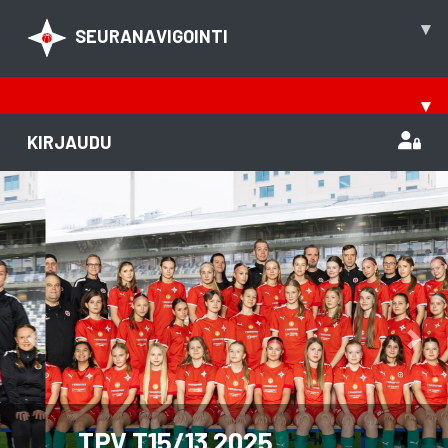
▾
SEURANAVIGOINTI
▾
KIRJAUDU
Previous
Nex
TPV T15/13 2025