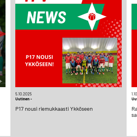
5.10.2025
1.1
Uutinen
-
Uu
P17 nousi riemukkaasti Ykköseen
Ra
sa