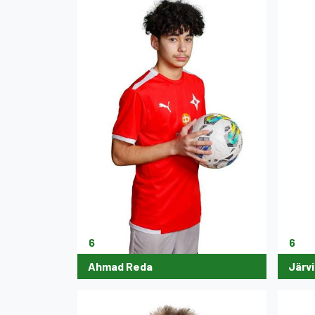
6
6
Ahmad Reda
Järvi