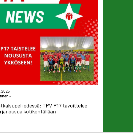
0.2025
tinen
-
tkaisupeli edessä: TPV P17 tavoittelee
rjanousua kotikentällään