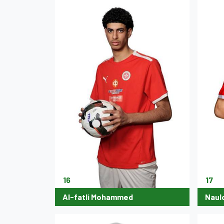
16
17
Al-fatli Mohammed
Naul