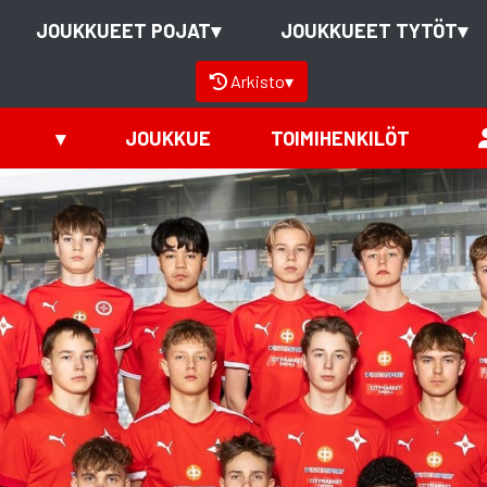
JOUKKUEET POJAT
▾
JOUKKUEET TYTÖT
▾
Arkisto
▾
▾
JOUKKUE
TOIMIHENKILÖT