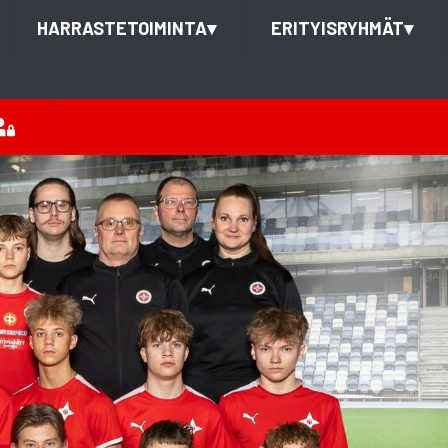
HARRASTETOIMINTA
▾
ERITYISRYHMÄT
▾