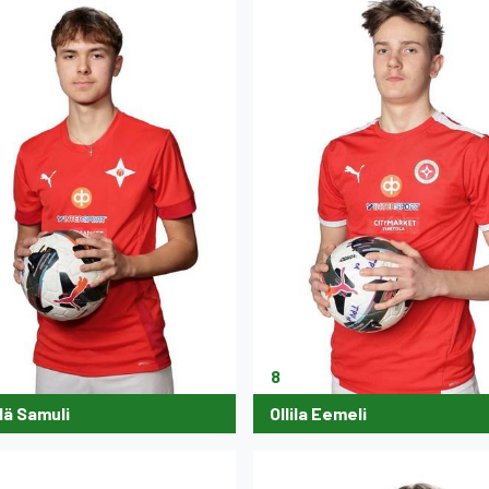
8
lä Samuli
Ollila Eemeli