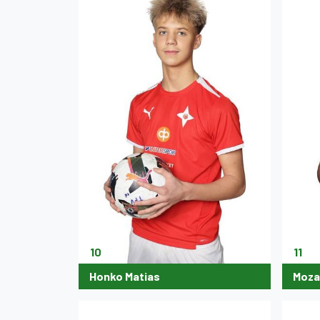
10
11
Honko Matias
Mozaf