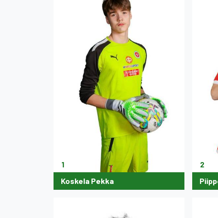
1
2
Koskela Pekka
Piip