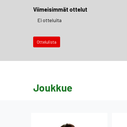
Viimeisimmät ottelut
Ei otteluita
Ottelulista
Joukkue