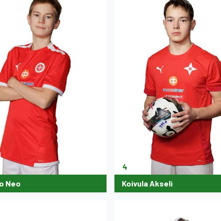
4
po Neo
Koivula Akseli