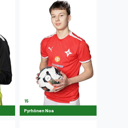
15
Pyrhönen Noa