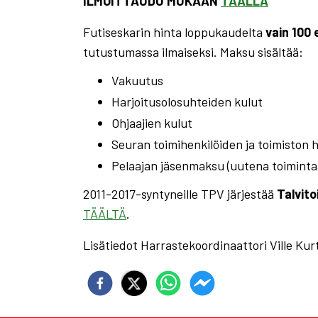
ILMOITTAUDU MUKAAN
TÄÄLLÄ
Futiseskarin hinta loppukaudelta
vain
100 
tutustumassa ilmaiseksi. Maksu sisältää:
Vakuutus
Harjoitusolosuhteiden kulut
Ohjaajien kulut
Seuran toimihenkilöiden ja toimiston 
Pelaajan jäsenmaksu (uutena toimintaa
2011-2017-syntyneille TPV järjestää
Talvit
TÄÄLTÄ
.
Lisätiedot Harrastekoordinaattori Ville Kurti