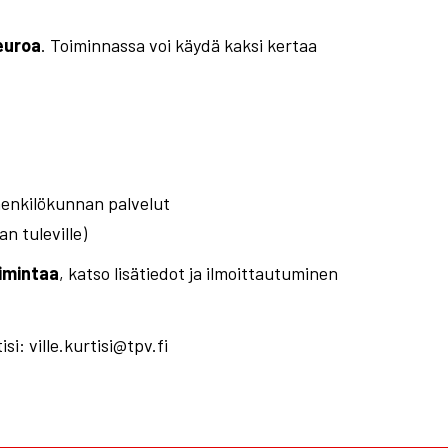
euroa
. Toiminnassa voi käydä kaksi kertaa
henkilökunnan palvelut
n tuleville)
oimintaa
, katso lisätiedot ja ilmoittautuminen
si: ville.kurtisi@tpv.fi