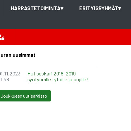
HARRASTETOIMINTA
▾
ERITYISRYHMÄT
▾
uran uusimmat
01.11.2023
Futiseskari 2018-2019
11.48
syntyneille tytöille ja pojille!
Joukkueen uutisarkisto