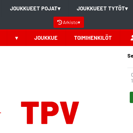
JOUKKUEET POJAT
▾
JOUKKUEET TYTÖT
▾
Arkisto
▾
▾
JOUKKUE
TOIMIHENKILÖT
Se