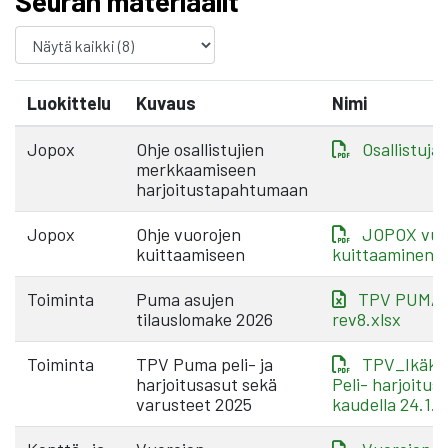
Seuran materiaalit
Luokittelu
Kuvaus
Nimi
Jopox
Ohje osallistujien
Osallistuja
merkkaamiseen
harjoitustapahtumaan
Jopox
Ohje vuorojen
JOPOX vuo
kuittaamiseen
kuittaaminen.
Toiminta
Puma asujen
TPV PUMA t
tilauslomake 2026
rev8.xlsx
Toiminta
TPV Puma peli- ja
TPV_Ikäka
harjoitusasut sekä
Peli- harjoitus
varusteet 2025
kaudella 24.1.