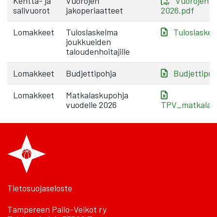
Kenttä- ja
Vuorojen
Vuorojen j
salivuorot
jakoperiaatteet
2026.pdf
Lomakkeet
Tuloslaskelma
Tuloslaskel
joukkueiden
taloudenhoitajille
Lomakkeet
Budjettipohja
Budjettipoh
Lomakkeet
Matkalaskupohja
vuodelle 2026
TPV_matkalask
Tietosuojaseloste
Tampereen Pallo-Veikot ry