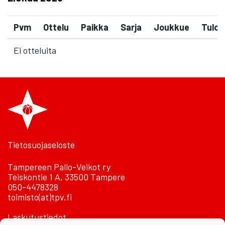
Pvm
Ottelu
Paikka
Sarja
Joukkue
Tulos
Ei otteluita
Tietosuojaseloste
Tampereen Pallo-Veikot ry
Teiskontie 1 A, 33500 Tampere
050-4478328
toimisto(at)tpv.fi
Laskutustiedot