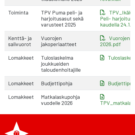
Toiminta
TPV Puma peli- ja
TPV_Ikäka
harjoitusasut sekä
Peli- harjoitus
varusteet 2025
kaudella 24.1.
Kenttä- ja
Vuorojen
Vuorojen j
salivuorot
jakoperiaatteet
2026.pdf
Lomakkeet
Tuloslaskelma
Tuloslaskel
joukkueiden
taloudenhoitajille
Lomakkeet
Budjettipohja
Budjettipoh
Lomakkeet
Matkalaskupohja
vuodelle 2026
TPV_matkalask