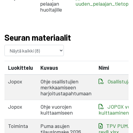
pelaajan
uuden_pelaajan_tietopa
huoltajille
Seuran materiaalit
Luokittelu
Kuvaus
Nimi
Jopox
Ohje osallistujien
Osallistuja
merkkaamiseen
harjoitustapahtumaan
Jopox
Ohje vuorojen
JOPOX vuo
kuittaamiseen
kuittaaminen.
Toiminta
Puma asujen
TPV PUMA t
tilauslomake 2026
rev8.xlsx