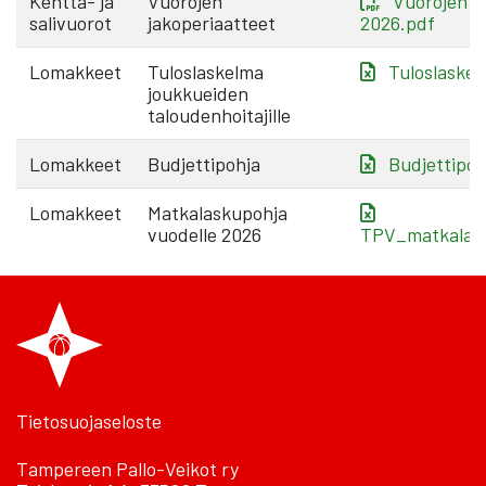
Kenttä- ja
Vuorojen
Vuorojen j
salivuorot
jakoperiaatteet
2026.pdf
Lomakkeet
Tuloslaskelma
Tuloslaskel
joukkueiden
taloudenhoitajille
Lomakkeet
Budjettipohja
Budjettipoh
Lomakkeet
Matkalaskupohja
vuodelle 2026
TPV_matkalask
Tietosuojaseloste
Tampereen Pallo-Veikot ry