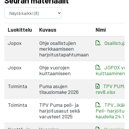
Seuran materiaalit
Luokittelu
Kuvaus
Nimi
Jopox
Ohje osallistujien
Osallistuja
merkkaamiseen
harjoitustapahtumaan
Jopox
Ohje vuorojen
JOPOX vuo
kuittaamiseen
kuittaaminen.
Toiminta
Puma asujen
TPV PUMA t
tilauslomake 2026
rev8.xlsx
Toiminta
TPV Puma peli- ja
TPV_Ikäka
harjoitusasut sekä
Peli- harjoitus
varusteet 2025
kaudella 24.1.