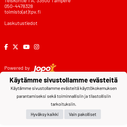
Teiskontie 1 A, 33500 Tampere
050-4478328
toimisto(at)tpv.fi
Laskutustiedot
Powered by
Käytämme sivustollamme evästeitä
Käytämme sivustollamme evästeitä käyttökokemuksen
parantamiseksi sekä toiminnallisiin ja tilastollisiin
tarkoituksiin.
Hyväksy kaikki
Vain pakolliset