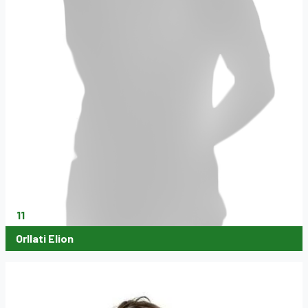
11
Orllati Elion