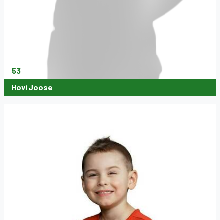
53
Hovi Joose