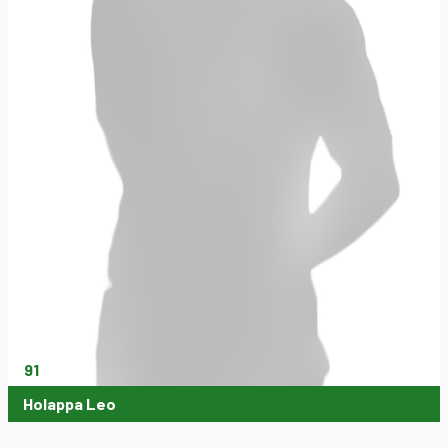
91
Holappa Leo