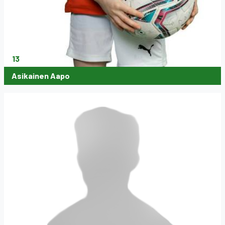
13
Asikainen Aapo