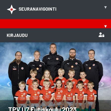
▾
SEURANAVIGOINTI
▾
KIRJAUDU
Previous
Nex
TPV U7 Futiskoulu 2023