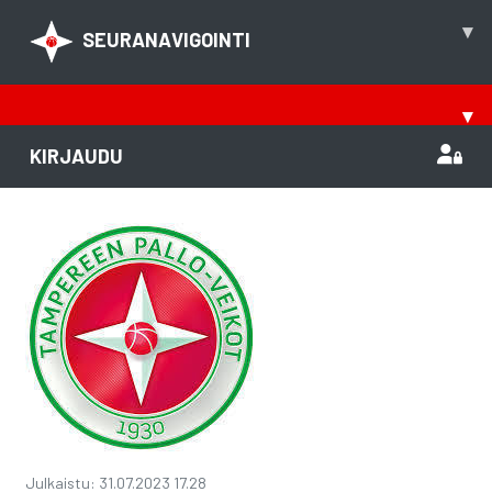
▾
SEURANAVIGOINTI
▾
KIRJAUDU
Julkaistu
:
31.07.2023
17.28