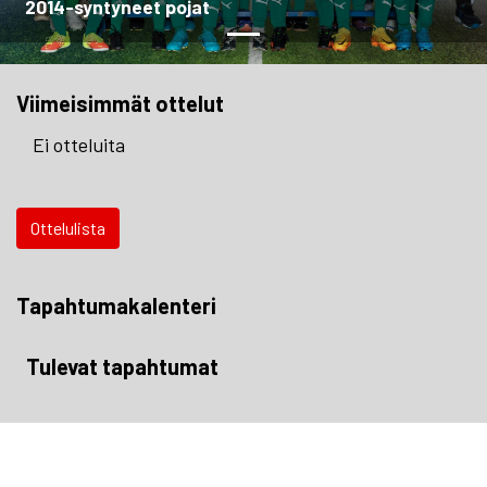
2014-syntyneet pojat
Viimeisimmät ottelut
Ei otteluita
Ottelulista
Tapahtumakalenteri
Tulevat tapahtumat