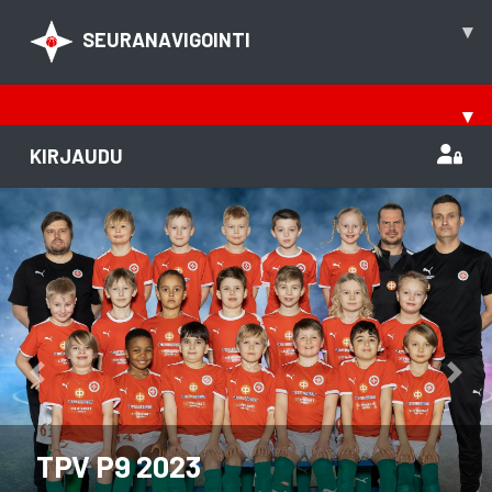
▾
SEURANAVIGOINTI
▾
KIRJAUDU
Previous
Nex
TPV P9 2023