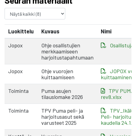
Seuran materiaalit
Luokittelu
Kuvaus
Nimi
Jopox
Ohje osallistujien
Osallistuja
merkkaamiseen
harjoitustapahtumaan
Jopox
Ohje vuorojen
JOPOX vuo
kuittaamiseen
kuittaaminen.
Toiminta
Puma asujen
TPV PUMA t
tilauslomake 2026
rev8.xlsx
Toiminta
TPV Puma peli- ja
TPV_Ikäka
harjoitusasut sekä
Peli- harjoitus
varusteet 2025
kaudella 24.1.