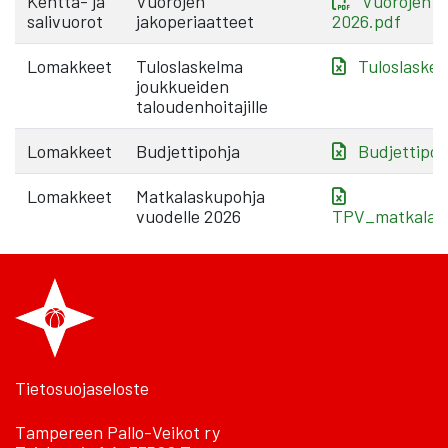
Kenttä- ja
Vuorojen
Vuorojen j
salivuorot
jakoperiaatteet
2026.pdf
Lomakkeet
Tuloslaskelma
Tuloslaskel
joukkueiden
taloudenhoitajille
Lomakkeet
Budjettipohja
Budjettipoh
Lomakkeet
Matkalaskupohja
vuodelle 2026
TPV_matkalask
Tietosuojaseloste
Tampereen Pallo-Veikot ry