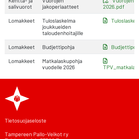
Kenttä- ja
Vuorojen
Vuorojen j
salivuorot
jakoperiaatteet
2026.pdf
Lomakkeet
Tuloslaskelma
Tuloslaskel
joukkueiden
taloudenhoitajille
Lomakkeet
Budjettipohja
Budjettipoh
Lomakkeet
Matkalaskupohja
vuodelle 2026
TPV_matkalask
Tietosuojaseloste
Tampereen Pallo-Veikot ry