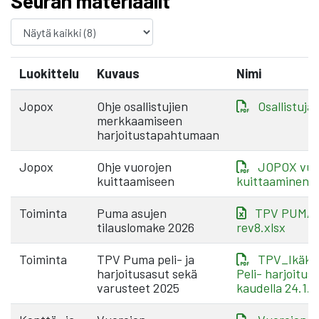
Seuran materiaalit
Luokittelu
Kuvaus
Nimi
Jopox
Ohje osallistujien
Osallistuja
merkkaamiseen
harjoitustapahtumaan
Jopox
Ohje vuorojen
JOPOX vuo
kuittaamiseen
kuittaaminen.
Toiminta
Puma asujen
TPV PUMA t
tilauslomake 2026
rev8.xlsx
Toiminta
TPV Puma peli- ja
TPV_Ikäka
harjoitusasut sekä
Peli- harjoitus
varusteet 2025
kaudella 24.1.