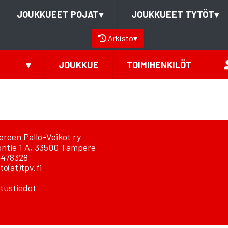
JOUKKUEET POJAT
▾
JOUKKUEET TYTÖT
▾
Arkisto
▾
▾
JOUKKUE
TOIMIHENKILÖT
reen Pallo-Veikot ry
ontie 1 A, 33500 Tampere
478328
to(at)tpv.fi
tustiedot