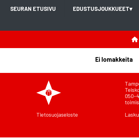
SEURAN ETUSIVU
EDUSTUSJOUKKUEET
▾
Ei lomakkeita
Tampe
Teisk
050-4
toimis
Tietosuojaseloste
Lasku