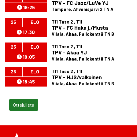
TPV - FC Jazz/LuVe YJ
19:25
Tampere, Ahvenisjärvi 2 TN A
T11 Taso 2 , T11
25
ELO
TPV - FC Haka j./Musta
17:30
Viiala, Akaa. Pallokenttä TN B
T11 Taso 2 , T11
25
ELO
TPV - Akaa YJ
18:05
Viiala, Akaa. Pallokenttä TN A
T11 Taso 2 , T11
25
ELO
TPV - HJS/valkoinen
18:45
Viiala, Akaa. Pallokenttä TN B
Ottelulista