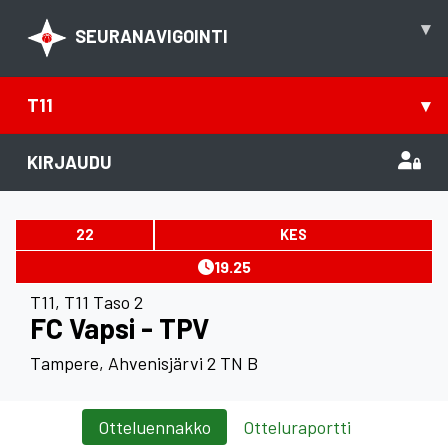
▾
SEURANAVIGOINTI
T11
▾
KIRJAUDU
22
KES
19.25
T11
,
T11 Taso 2
FC Vapsi - TPV
Tampere, Ahvenisjärvi 2 TN B
Otteluennakko
Otteluraportti